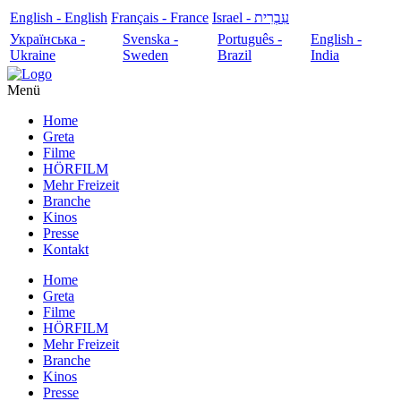
English - English
Français - France
עִבְרִית - Israel
Українська -
Svenska -
Português -
English -
Ukraine
Sweden
Brazil
India
Menü
Home
Greta
Filme
HÖRFILM
Mehr Freizeit
Branche
Kinos
Presse
Kontakt
Home
Greta
Filme
HÖRFILM
Mehr Freizeit
Branche
Kinos
Presse