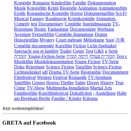
Komödie
Romanze
Kinderfilm
Familie
Dokumentation
Musik
Kriegsfilm
Krimi
Biografie
Animation
Animationsfilm
Erotik
Romantische Komödie
Horror
Dokumentarfilm
Sci-Fi
Musical
Fantasy
Roadmovie
Krimikomödie
Animation.
Comedy
test
Documentary
Comédie
Jugendmagazin
TV-
Reportage
Biopic
Fantastique
Documentaire
Werbung
Aventure
Fernsehfilm
Comédie dramatique
Drame
Historienfilm
Mystery
Court métrage
Mélodrame
Spot
가족
Comédie documentée
Kurzfilm
Fiction
Licht-Spektakel
Spectacle son et lumière
Trailer
Genre
Test
G&S
g
Serie
קומדיה
Young-Fiction-Serie
דרמה קומית
קומדיית פעולה
Test c
Musikfilm
Musikdokumentation
Young Fiction
TV-Serie
Doku
Reportage
Science Fiction
Tanzfilm
Science-Fiction
Lichtspektakel
sdf
Drama TV-Serie
Biographie
Docutainment
Filmfestival
Western
Festival
Romantik
TV-Sendung
Spielfilm
Genres
Horror-Thriller
Satire
Divers
History
True
Crime
TV-Show
Multimedia-Installation
Martial Arts
Familienfilm
Kurzfilmfestival
Dokufiction
-
Austellung
Halle
am Berghain Berlin
Familie / Kinder
Kdrama
Jetzt weiterempfehlen!
GRETA auf Facebook