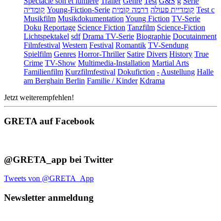
Spectacle son et lumière
Trailer
Genre
Test
G&S
g
Serie
קומדיה
Young-Fiction-Serie
דרמה קומית
קומדיית פעולה
Test c
Musikfilm
Musikdokumentation
Young Fiction
TV-Serie
Doku
Reportage
Science Fiction
Tanzfilm
Science-Fiction
Lichtspektakel
sdf
Drama TV-Serie
Biographie
Docutainment
Filmfestival
Western
Festival
Romantik
TV-Sendung
Spielfilm
Genres
Horror-Thriller
Satire
Divers
History
True
Crime
TV-Show
Multimedia-Installation
Martial Arts
Familienfilm
Kurzfilmfestival
Dokufiction
-
Austellung
Halle
am Berghain Berlin
Familie / Kinder
Kdrama
Jetzt weiterempfehlen!
GRETA auf Facebook
@GRETA_app bei Twitter
Tweets von @GRETA_App
Newsletter anmeldung