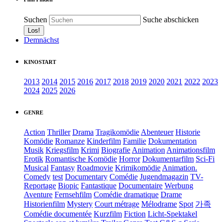
Suchen
Suche abschicken
Demnächst
KINOSTART
2013
2014
2015
2016
2017
2018
2019
2020
2021
2022
2023
2024
2025
2026
GENRE
Action
Thriller
Drama
Tragikomödie
Abenteuer
Historie
Komödie
Romanze
Kinderfilm
Familie
Dokumentation
Musik
Kriegsfilm
Krimi
Biografie
Animation
Animationsfilm
Erotik
Romantische Komödie
Horror
Dokumentarfilm
Sci-Fi
Musical
Fantasy
Roadmovie
Krimikomödie
Animation.
Comedy
test
Documentary
Comédie
Jugendmagazin
TV-
Reportage
Biopic
Fantastique
Documentaire
Werbung
Aventure
Fernsehfilm
Comédie dramatique
Drame
Historienfilm
Mystery
Court métrage
Mélodrame
Spot
가족
Comédie documentée
Kurzfilm
Fiction
Licht-Spektakel