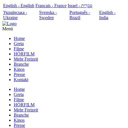
English - English
Français - France
עִבְרִית - Israel
Українська -
Svenska -
Português -
English -
Ukraine
Sweden
Brazil
India
Menü
Home
Greta
Filme
HÖRFILM
Mehr Freizeit
Branche
Kinos
Presse
Kontakt
Home
Greta
Filme
HÖRFILM
Mehr Freizeit
Branche
Kinos
Presse