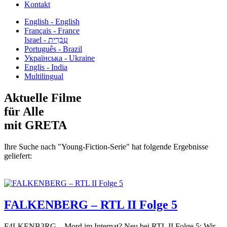
Kontakt
English - English
Français - France
עִבְרִית - Israel
Português - Brazil
Українська - Ukraine
Englis - India
Multilingual
Aktuelle Filme
für Alle
mit GRETA
Ihre Suche nach "Young-Fiction-Serie" hat folgende Ergebnisse
geliefert:
FALKENBERG – RTL II Folge 5
F4LKENB3RG – Mord im Internat? Neu bei RTL II Folge 5: Wir...