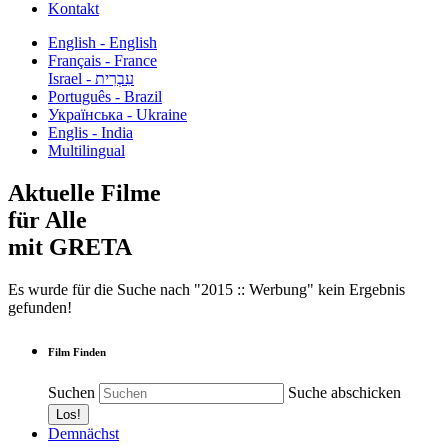
Kontakt
English - English
Français - France
עִבְרִית - Israel
Português - Brazil
Українська - Ukraine
Englis - India
Multilingual
Aktuelle Filme
für Alle
mit GRETA
Es wurde für die Suche nach "2015 :: Werbung" kein Ergebnis
gefunden!
Film Finden
Suchen
Suche abschicken
Demnächst