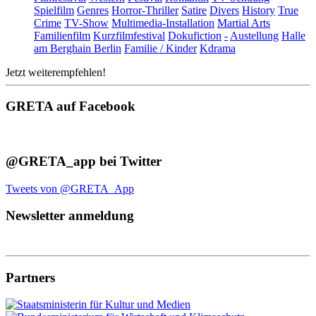
Spielfilm
Genres
Horror-Thriller
Satire
Divers
History
True
Crime
TV-Show
Multimedia-Installation
Martial Arts
Familienfilm
Kurzfilmfestival
Dokufiction
-
Austellung
Halle
am Berghain Berlin
Familie / Kinder
Kdrama
Jetzt weiterempfehlen!
GRETA auf Facebook
@GRETA_app bei Twitter
Tweets von @GRETA_App
Newsletter anmeldung
Partners