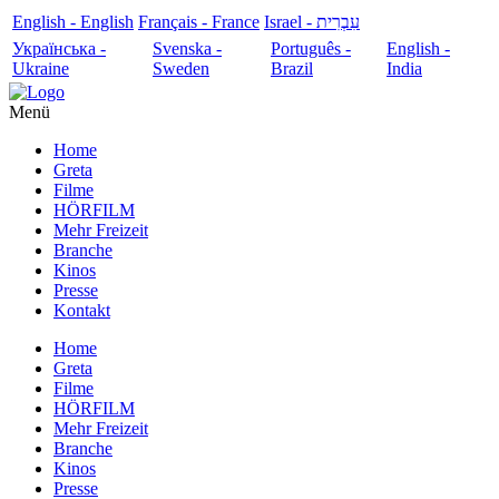
English - English
Français - France
עִבְרִית - Israel
Українська -
Svenska -
Português -
English -
Ukraine
Sweden
Brazil
India
Menü
Home
Greta
Filme
HÖRFILM
Mehr Freizeit
Branche
Kinos
Presse
Kontakt
Home
Greta
Filme
HÖRFILM
Mehr Freizeit
Branche
Kinos
Presse