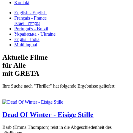
Kontakt
English - English
Français - France
עִבְרִית - Israel
Português - Brazil
Українська - Ukraine
Englis - India
Multilingual
Aktuelle Filme
für Alle
mit GRETA
Ihre Suche nach "Thriller" hat folgende Ergebnisse geliefert:
Dead Of Winter - Eisige Stille
Barb (Emma Thompson) reist in die Abgeschiedenheit des
nördlichen...