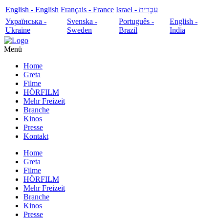
English - English
Français - France
עִבְרִית - Israel
Українська -
Svenska -
Português -
English -
Ukraine
Sweden
Brazil
India
Menü
Home
Greta
Filme
HÖRFILM
Mehr Freizeit
Branche
Kinos
Presse
Kontakt
Home
Greta
Filme
HÖRFILM
Mehr Freizeit
Branche
Kinos
Presse