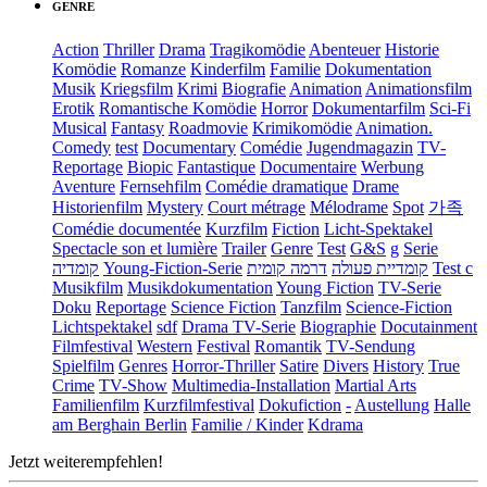
GENRE
Action
Thriller
Drama
Tragikomödie
Abenteuer
Historie
Komödie
Romanze
Kinderfilm
Familie
Dokumentation
Musik
Kriegsfilm
Krimi
Biografie
Animation
Animationsfilm
Erotik
Romantische Komödie
Horror
Dokumentarfilm
Sci-Fi
Musical
Fantasy
Roadmovie
Krimikomödie
Animation.
Comedy
test
Documentary
Comédie
Jugendmagazin
TV-
Reportage
Biopic
Fantastique
Documentaire
Werbung
Aventure
Fernsehfilm
Comédie dramatique
Drame
Historienfilm
Mystery
Court métrage
Mélodrame
Spot
가족
Comédie documentée
Kurzfilm
Fiction
Licht-Spektakel
Spectacle son et lumière
Trailer
Genre
Test
G&S
g
Serie
קומדיה
Young-Fiction-Serie
דרמה קומית
קומדיית פעולה
Test c
Musikfilm
Musikdokumentation
Young Fiction
TV-Serie
Doku
Reportage
Science Fiction
Tanzfilm
Science-Fiction
Lichtspektakel
sdf
Drama TV-Serie
Biographie
Docutainment
Filmfestival
Western
Festival
Romantik
TV-Sendung
Spielfilm
Genres
Horror-Thriller
Satire
Divers
History
True
Crime
TV-Show
Multimedia-Installation
Martial Arts
Familienfilm
Kurzfilmfestival
Dokufiction
-
Austellung
Halle
am Berghain Berlin
Familie / Kinder
Kdrama
Jetzt weiterempfehlen!