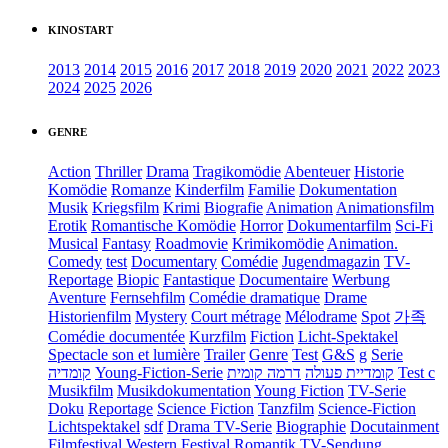
KINOSTART
2013
2014
2015
2016
2017
2018
2019
2020
2021
2022
2023
2024
2025
2026
GENRE
Action
Thriller
Drama
Tragikomödie
Abenteuer
Historie
Komödie
Romanze
Kinderfilm
Familie
Dokumentation
Musik
Kriegsfilm
Krimi
Biografie
Animation
Animationsfilm
Erotik
Romantische Komödie
Horror
Dokumentarfilm
Sci-Fi
Musical
Fantasy
Roadmovie
Krimikomödie
Animation.
Comedy
test
Documentary
Comédie
Jugendmagazin
TV-
Reportage
Biopic
Fantastique
Documentaire
Werbung
Aventure
Fernsehfilm
Comédie dramatique
Drame
Historienfilm
Mystery
Court métrage
Mélodrame
Spot
가족
Comédie documentée
Kurzfilm
Fiction
Licht-Spektakel
Spectacle son et lumière
Trailer
Genre
Test
G&S
g
Serie
קומדיה
Young-Fiction-Serie
דרמה קומית
קומדיית פעולה
Test c
Musikfilm
Musikdokumentation
Young Fiction
TV-Serie
Doku
Reportage
Science Fiction
Tanzfilm
Science-Fiction
Lichtspektakel
sdf
Drama TV-Serie
Biographie
Docutainment
Filmfestival
Western
Festival
Romantik
TV-Sendung