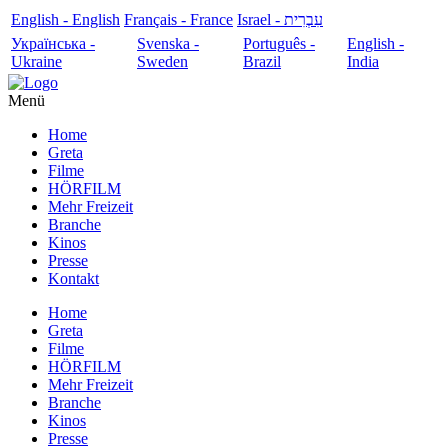
English - English
Français - France
עִבְרִית - Israel
Українська -
Svenska -
Português -
English -
Ukraine
Sweden
Brazil
India
Menü
Home
Greta
Filme
HÖRFILM
Mehr Freizeit
Branche
Kinos
Presse
Kontakt
Home
Greta
Filme
HÖRFILM
Mehr Freizeit
Branche
Kinos
Presse