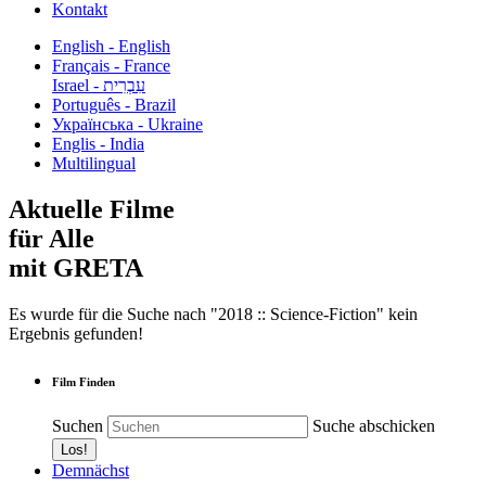
Kontakt
English - English
Français - France
עִבְרִית - Israel
Português - Brazil
Українська - Ukraine
Englis - India
Multilingual
Aktuelle Filme
für Alle
mit GRETA
Es wurde für die Suche nach "2018 :: Science-Fiction" kein
Ergebnis gefunden!
Film Finden
Suchen
Suche abschicken
Demnächst