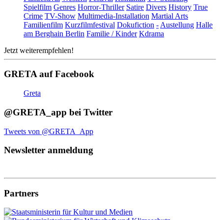
Spielfilm
Genres
Horror-Thriller
Satire
Divers
History
True
Crime
TV-Show
Multimedia-Installation
Martial Arts
Familienfilm
Kurzfilmfestival
Dokufiction
-
Austellung
Halle
am Berghain Berlin
Familie / Kinder
Kdrama
Jetzt weiterempfehlen!
GRETA auf Facebook
Greta
@GRETA_app bei Twitter
Tweets von @GRETA_App
Newsletter anmeldung
Partners