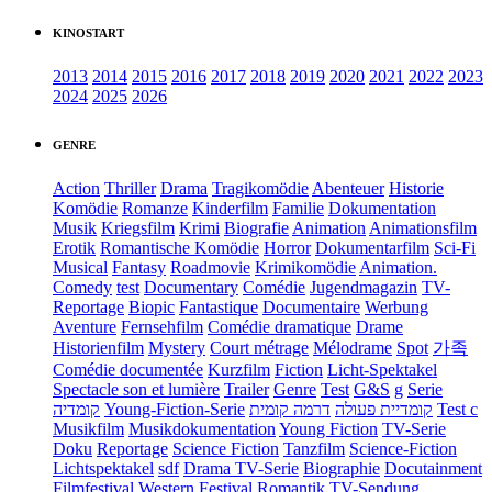
KINOSTART
2013
2014
2015
2016
2017
2018
2019
2020
2021
2022
2023
2024
2025
2026
GENRE
Action
Thriller
Drama
Tragikomödie
Abenteuer
Historie
Komödie
Romanze
Kinderfilm
Familie
Dokumentation
Musik
Kriegsfilm
Krimi
Biografie
Animation
Animationsfilm
Erotik
Romantische Komödie
Horror
Dokumentarfilm
Sci-Fi
Musical
Fantasy
Roadmovie
Krimikomödie
Animation.
Comedy
test
Documentary
Comédie
Jugendmagazin
TV-
Reportage
Biopic
Fantastique
Documentaire
Werbung
Aventure
Fernsehfilm
Comédie dramatique
Drame
Historienfilm
Mystery
Court métrage
Mélodrame
Spot
가족
Comédie documentée
Kurzfilm
Fiction
Licht-Spektakel
Spectacle son et lumière
Trailer
Genre
Test
G&S
g
Serie
קומדיה
Young-Fiction-Serie
דרמה קומית
קומדיית פעולה
Test c
Musikfilm
Musikdokumentation
Young Fiction
TV-Serie
Doku
Reportage
Science Fiction
Tanzfilm
Science-Fiction
Lichtspektakel
sdf
Drama TV-Serie
Biographie
Docutainment
Filmfestival
Western
Festival
Romantik
TV-Sendung