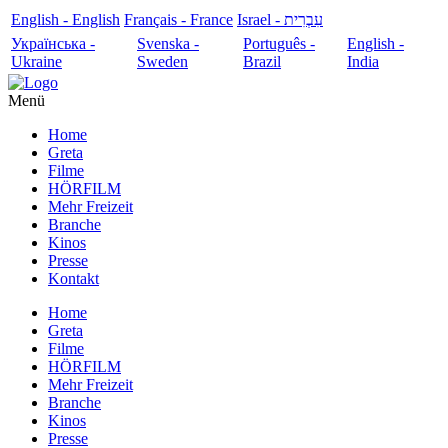
English - English
Français - France
עִבְרִית - Israel
Українська -
Svenska -
Português -
English -
Ukraine
Sweden
Brazil
India
Menü
Home
Greta
Filme
HÖRFILM
Mehr Freizeit
Branche
Kinos
Presse
Kontakt
Home
Greta
Filme
HÖRFILM
Mehr Freizeit
Branche
Kinos
Presse