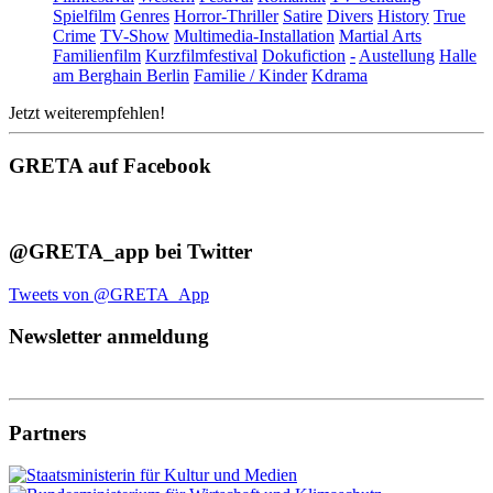
Spielfilm
Genres
Horror-Thriller
Satire
Divers
History
True
Crime
TV-Show
Multimedia-Installation
Martial Arts
Familienfilm
Kurzfilmfestival
Dokufiction
-
Austellung
Halle
am Berghain Berlin
Familie / Kinder
Kdrama
Jetzt weiterempfehlen!
GRETA auf Facebook
@GRETA_app bei Twitter
Tweets von @GRETA_App
Newsletter anmeldung
Partners