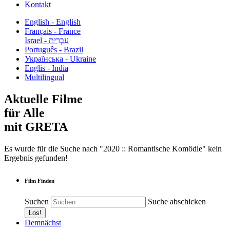
Kontakt
English - English
Français - France
עִבְרִית - Israel
Português - Brazil
Українська - Ukraine
Englis - India
Multilingual
Aktuelle Filme
für Alle
mit GRETA
Es wurde für die Suche nach "2020 :: Romantische Komödie" kein
Ergebnis gefunden!
Film Finden
Suchen
Suche abschicken
Demnächst