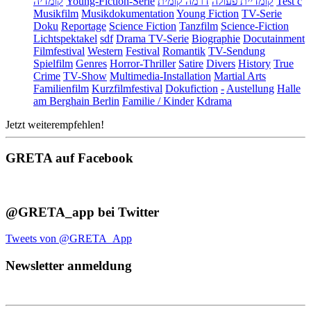
קומדיה
Young-Fiction-Serie
דרמה קומית
קומדיית פעולה
Test c
Musikfilm
Musikdokumentation
Young Fiction
TV-Serie
Doku
Reportage
Science Fiction
Tanzfilm
Science-Fiction
Lichtspektakel
sdf
Drama TV-Serie
Biographie
Docutainment
Filmfestival
Western
Festival
Romantik
TV-Sendung
Spielfilm
Genres
Horror-Thriller
Satire
Divers
History
True
Crime
TV-Show
Multimedia-Installation
Martial Arts
Familienfilm
Kurzfilmfestival
Dokufiction
-
Austellung
Halle
am Berghain Berlin
Familie / Kinder
Kdrama
Jetzt weiterempfehlen!
GRETA auf Facebook
@GRETA_app bei Twitter
Tweets von @GRETA_App
Newsletter anmeldung