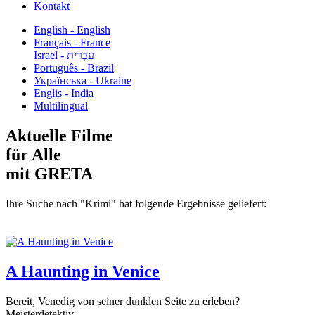
Kontakt
English - English
Français - France
עִבְרִית - Israel
Português - Brazil
Українська - Ukraine
Englis - India
Multilingual
Aktuelle Filme
für Alle
mit GRETA
Ihre Suche nach "Krimi" hat folgende Ergebnisse geliefert:
A Haunting in Venice
Bereit, Venedig von seiner dunklen Seite zu erleben?
Meisterdetektiv...