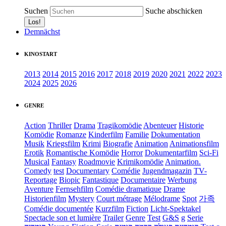
Suchen
Suche abschicken
Demnächst
KINOSTART
2013
2014
2015
2016
2017
2018
2019
2020
2021
2022
2023
2024
2025
2026
GENRE
Action
Thriller
Drama
Tragikomödie
Abenteuer
Historie
Komödie
Romanze
Kinderfilm
Familie
Dokumentation
Musik
Kriegsfilm
Krimi
Biografie
Animation
Animationsfilm
Erotik
Romantische Komödie
Horror
Dokumentarfilm
Sci-Fi
Musical
Fantasy
Roadmovie
Krimikomödie
Animation.
Comedy
test
Documentary
Comédie
Jugendmagazin
TV-
Reportage
Biopic
Fantastique
Documentaire
Werbung
Aventure
Fernsehfilm
Comédie dramatique
Drame
Historienfilm
Mystery
Court métrage
Mélodrame
Spot
가족
Comédie documentée
Kurzfilm
Fiction
Licht-Spektakel
Spectacle son et lumière
Trailer
Genre
Test
G&S
g
Serie