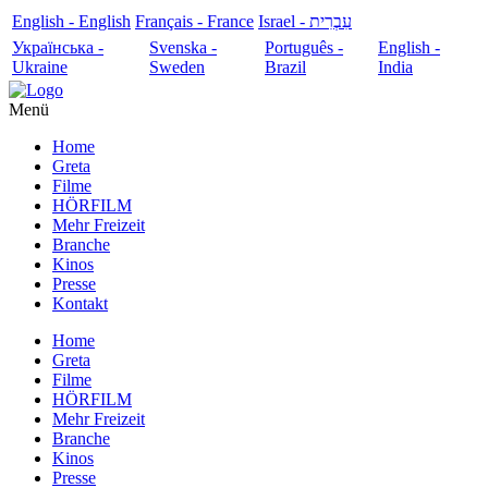
English - English
Français - France
עִבְרִית - Israel
Українська -
Svenska -
Português -
English -
Ukraine
Sweden
Brazil
India
Menü
Home
Greta
Filme
HÖRFILM
Mehr Freizeit
Branche
Kinos
Presse
Kontakt
Home
Greta
Filme
HÖRFILM
Mehr Freizeit
Branche
Kinos
Presse