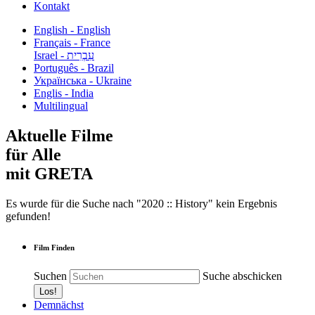
Kontakt
English - English
Français - France
עִבְרִית - Israel
Português - Brazil
Українська - Ukraine
Englis - India
Multilingual
Aktuelle Filme
für Alle
mit GRETA
Es wurde für die Suche nach "2020 :: History" kein Ergebnis
gefunden!
Film Finden
Suchen
Suche abschicken
Demnächst