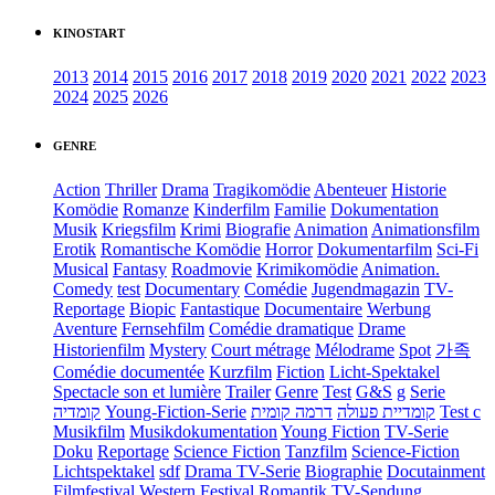
KINOSTART
2013
2014
2015
2016
2017
2018
2019
2020
2021
2022
2023
2024
2025
2026
GENRE
Action
Thriller
Drama
Tragikomödie
Abenteuer
Historie
Komödie
Romanze
Kinderfilm
Familie
Dokumentation
Musik
Kriegsfilm
Krimi
Biografie
Animation
Animationsfilm
Erotik
Romantische Komödie
Horror
Dokumentarfilm
Sci-Fi
Musical
Fantasy
Roadmovie
Krimikomödie
Animation.
Comedy
test
Documentary
Comédie
Jugendmagazin
TV-
Reportage
Biopic
Fantastique
Documentaire
Werbung
Aventure
Fernsehfilm
Comédie dramatique
Drame
Historienfilm
Mystery
Court métrage
Mélodrame
Spot
가족
Comédie documentée
Kurzfilm
Fiction
Licht-Spektakel
Spectacle son et lumière
Trailer
Genre
Test
G&S
g
Serie
קומדיה
Young-Fiction-Serie
דרמה קומית
קומדיית פעולה
Test c
Musikfilm
Musikdokumentation
Young Fiction
TV-Serie
Doku
Reportage
Science Fiction
Tanzfilm
Science-Fiction
Lichtspektakel
sdf
Drama TV-Serie
Biographie
Docutainment
Filmfestival
Western
Festival
Romantik
TV-Sendung