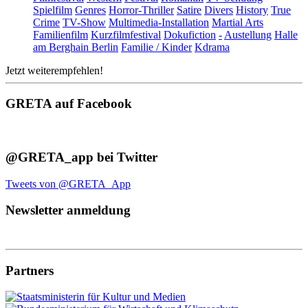
Spielfilm
Genres
Horror-Thriller
Satire
Divers
History
True
Crime
TV-Show
Multimedia-Installation
Martial Arts
Familienfilm
Kurzfilmfestival
Dokufiction
-
Austellung
Halle
am Berghain Berlin
Familie / Kinder
Kdrama
Jetzt weiterempfehlen!
GRETA auf Facebook
@GRETA_app bei Twitter
Tweets von @GRETA_App
Newsletter anmeldung
Partners