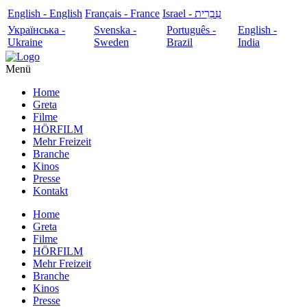
English - English
Français - France
עִבְרִית - Israel
Українська -
Svenska -
Português -
English -
Ukraine
Sweden
Brazil
India
Menü
Home
Greta
Filme
HÖRFILM
Mehr Freizeit
Branche
Kinos
Presse
Kontakt
Home
Greta
Filme
HÖRFILM
Mehr Freizeit
Branche
Kinos
Presse