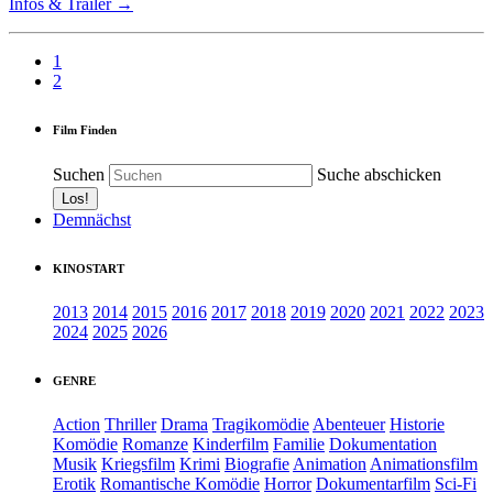
Infos & Trailer →
1
2
Film Finden
Suchen
Suche abschicken
Demnächst
KINOSTART
2013
2014
2015
2016
2017
2018
2019
2020
2021
2022
2023
2024
2025
2026
GENRE
Action
Thriller
Drama
Tragikomödie
Abenteuer
Historie
Komödie
Romanze
Kinderfilm
Familie
Dokumentation
Musik
Kriegsfilm
Krimi
Biografie
Animation
Animationsfilm
Erotik
Romantische Komödie
Horror
Dokumentarfilm
Sci-Fi