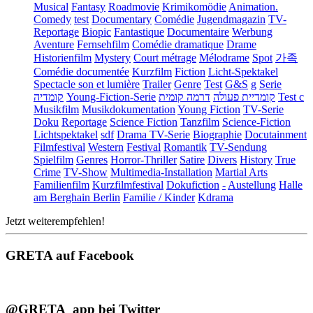
Musical
Fantasy
Roadmovie
Krimikomödie
Animation.
Comedy
test
Documentary
Comédie
Jugendmagazin
TV-
Reportage
Biopic
Fantastique
Documentaire
Werbung
Aventure
Fernsehfilm
Comédie dramatique
Drame
Historienfilm
Mystery
Court métrage
Mélodrame
Spot
가족
Comédie documentée
Kurzfilm
Fiction
Licht-Spektakel
Spectacle son et lumière
Trailer
Genre
Test
G&S
g
Serie
קומדיה
Young-Fiction-Serie
דרמה קומית
קומדיית פעולה
Test c
Musikfilm
Musikdokumentation
Young Fiction
TV-Serie
Doku
Reportage
Science Fiction
Tanzfilm
Science-Fiction
Lichtspektakel
sdf
Drama TV-Serie
Biographie
Docutainment
Filmfestival
Western
Festival
Romantik
TV-Sendung
Spielfilm
Genres
Horror-Thriller
Satire
Divers
History
True
Crime
TV-Show
Multimedia-Installation
Martial Arts
Familienfilm
Kurzfilmfestival
Dokufiction
-
Austellung
Halle
am Berghain Berlin
Familie / Kinder
Kdrama
Jetzt weiterempfehlen!
GRETA auf Facebook
@GRETA_app bei Twitter