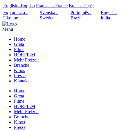
English - English
Français - France
עִבְרִית - Israel
Українська -
Svenska -
Português -
English -
Ukraine
Sweden
Brazil
India
Menü
Home
Greta
Filme
HÖRFILM
Mehr Freizeit
Branche
Kinos
Presse
Kontakt
Home
Greta
Filme
HÖRFILM
Mehr Freizeit
Branche
Kinos
Presse