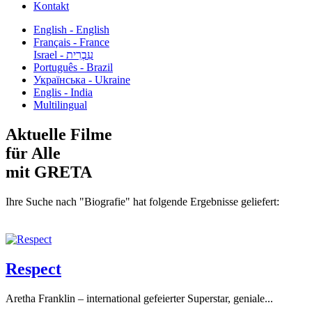
Kontakt
English - English
Français - France
עִבְרִית - Israel
Português - Brazil
Українська - Ukraine
Englis - India
Multilingual
Aktuelle Filme
für Alle
mit GRETA
Ihre Suche nach "Biografie" hat folgende Ergebnisse geliefert:
Respect
Aretha Franklin – international gefeierter Superstar, geniale...