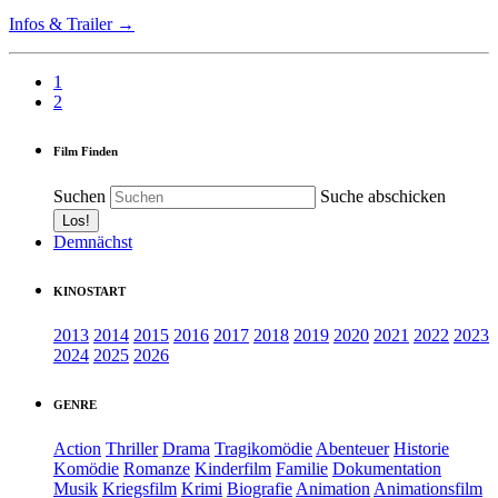
Infos & Trailer →
1
2
Film Finden
Suchen
Suche abschicken
Demnächst
KINOSTART
2013
2014
2015
2016
2017
2018
2019
2020
2021
2022
2023
2024
2025
2026
GENRE
Action
Thriller
Drama
Tragikomödie
Abenteuer
Historie
Komödie
Romanze
Kinderfilm
Familie
Dokumentation
Musik
Kriegsfilm
Krimi
Biografie
Animation
Animationsfilm