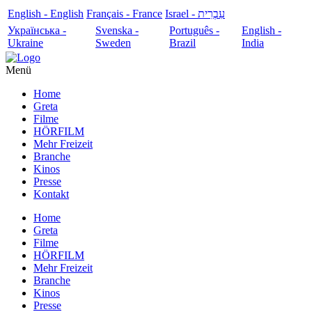
English - English
Français - France
עִבְרִית - Israel
Українська -
Svenska -
Português -
English -
Ukraine
Sweden
Brazil
India
Menü
Home
Greta
Filme
HÖRFILM
Mehr Freizeit
Branche
Kinos
Presse
Kontakt
Home
Greta
Filme
HÖRFILM
Mehr Freizeit
Branche
Kinos
Presse