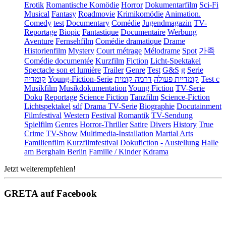
Erotik
Romantische Komödie
Horror
Dokumentarfilm
Sci-Fi
Musical
Fantasy
Roadmovie
Krimikomödie
Animation.
Comedy
test
Documentary
Comédie
Jugendmagazin
TV-
Reportage
Biopic
Fantastique
Documentaire
Werbung
Aventure
Fernsehfilm
Comédie dramatique
Drame
Historienfilm
Mystery
Court métrage
Mélodrame
Spot
가족
Comédie documentée
Kurzfilm
Fiction
Licht-Spektakel
Spectacle son et lumière
Trailer
Genre
Test
G&S
g
Serie
קומדיה
Young-Fiction-Serie
דרמה קומית
קומדיית פעולה
Test c
Musikfilm
Musikdokumentation
Young Fiction
TV-Serie
Doku
Reportage
Science Fiction
Tanzfilm
Science-Fiction
Lichtspektakel
sdf
Drama TV-Serie
Biographie
Docutainment
Filmfestival
Western
Festival
Romantik
TV-Sendung
Spielfilm
Genres
Horror-Thriller
Satire
Divers
History
True
Crime
TV-Show
Multimedia-Installation
Martial Arts
Familienfilm
Kurzfilmfestival
Dokufiction
-
Austellung
Halle
am Berghain Berlin
Familie / Kinder
Kdrama
Jetzt weiterempfehlen!
GRETA auf Facebook