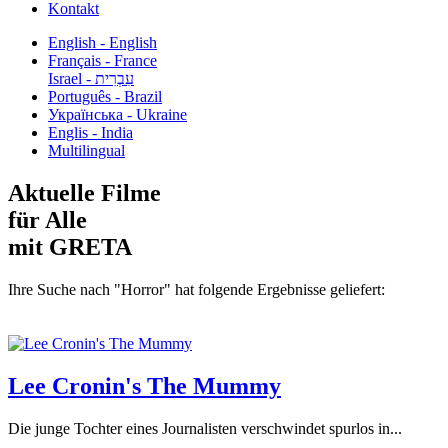
Kontakt
English - English
Français - France
עִבְרִית - Israel
Português - Brazil
Українська - Ukraine
Englis - India
Multilingual
Aktuelle Filme
für Alle
mit GRETA
Ihre Suche nach "Horror" hat folgende Ergebnisse geliefert:
Lee Cronin's The Mummy
Die junge Tochter eines Journalisten verschwindet spurlos in...