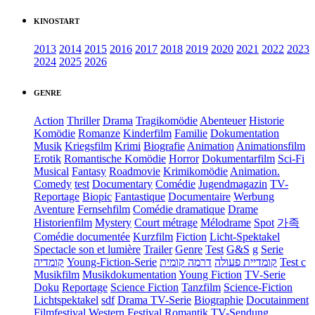
KINOSTART
2013
2014
2015
2016
2017
2018
2019
2020
2021
2022
2023
2024
2025
2026
GENRE
Action
Thriller
Drama
Tragikomödie
Abenteuer
Historie
Komödie
Romanze
Kinderfilm
Familie
Dokumentation
Musik
Kriegsfilm
Krimi
Biografie
Animation
Animationsfilm
Erotik
Romantische Komödie
Horror
Dokumentarfilm
Sci-Fi
Musical
Fantasy
Roadmovie
Krimikomödie
Animation.
Comedy
test
Documentary
Comédie
Jugendmagazin
TV-
Reportage
Biopic
Fantastique
Documentaire
Werbung
Aventure
Fernsehfilm
Comédie dramatique
Drame
Historienfilm
Mystery
Court métrage
Mélodrame
Spot
가족
Comédie documentée
Kurzfilm
Fiction
Licht-Spektakel
Spectacle son et lumière
Trailer
Genre
Test
G&S
g
Serie
קומדיה
Young-Fiction-Serie
דרמה קומית
קומדיית פעולה
Test c
Musikfilm
Musikdokumentation
Young Fiction
TV-Serie
Doku
Reportage
Science Fiction
Tanzfilm
Science-Fiction
Lichtspektakel
sdf
Drama TV-Serie
Biographie
Docutainment
Filmfestival
Western
Festival
Romantik
TV-Sendung