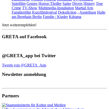
Spielfilm
Genres
Horror-Thriller
Satire
Divers
History
True
Crime
TV-Show
Multimedia-Installation
Martial Arts
Familienfilm
Kurzfilmfestival
Dokufiction
-
Austellung
Halle
am Berghain Berlin
Familie / Kinder
Kdrama
Jetzt weiterempfehlen!
GRETA auf Facebook
@GRETA_app bei Twitter
Tweets von @GRETA_App
Newsletter anmeldung
Partners