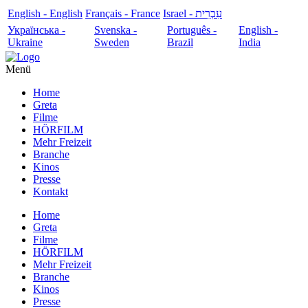
English - English
Français - France
עִבְרִית - Israel
Українська -
Svenska -
Português -
English -
Ukraine
Sweden
Brazil
India
Menü
Home
Greta
Filme
HÖRFILM
Mehr Freizeit
Branche
Kinos
Presse
Kontakt
Home
Greta
Filme
HÖRFILM
Mehr Freizeit
Branche
Kinos
Presse