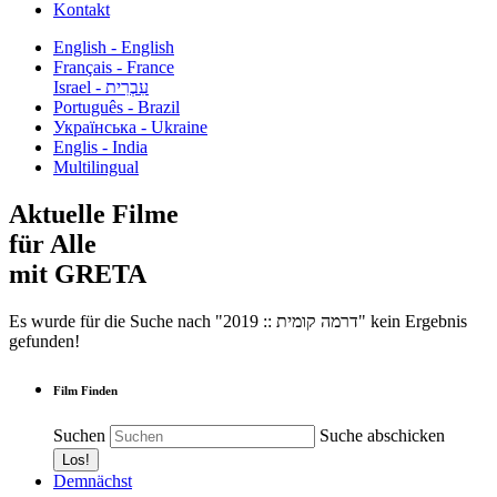
Kontakt
English - English
Français - France
עִבְרִית - Israel
Português - Brazil
Українська - Ukraine
Englis - India
Multilingual
Aktuelle Filme
für Alle
mit GRETA
Es wurde für die Suche nach "2019 :: דרמה קומית" kein Ergebnis
gefunden!
Film Finden
Suchen
Suche abschicken
Demnächst