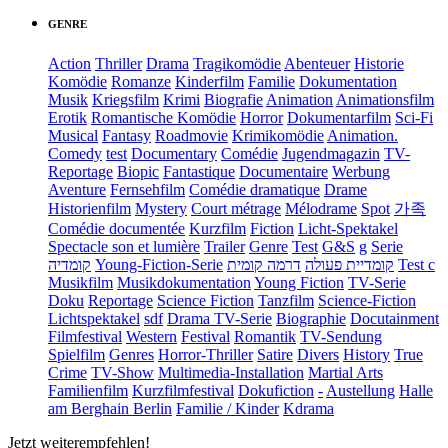
GENRE
Action
Thriller
Drama
Tragikomödie
Abenteuer
Historie
Komödie
Romanze
Kinderfilm
Familie
Dokumentation
Musik
Kriegsfilm
Krimi
Biografie
Animation
Animationsfilm
Erotik
Romantische Komödie
Horror
Dokumentarfilm
Sci-Fi
Musical
Fantasy
Roadmovie
Krimikomödie
Animation.
Comedy
test
Documentary
Comédie
Jugendmagazin
TV-
Reportage
Biopic
Fantastique
Documentaire
Werbung
Aventure
Fernsehfilm
Comédie dramatique
Drame
Historienfilm
Mystery
Court métrage
Mélodrame
Spot
가족
Comédie documentée
Kurzfilm
Fiction
Licht-Spektakel
Spectacle son et lumière
Trailer
Genre
Test
G&S
g
Serie
קומדיה
Young-Fiction-Serie
דרמה קומית
קומדיית פעולה
Test c
Musikfilm
Musikdokumentation
Young Fiction
TV-Serie
Doku
Reportage
Science Fiction
Tanzfilm
Science-Fiction
Lichtspektakel
sdf
Drama TV-Serie
Biographie
Docutainment
Filmfestival
Western
Festival
Romantik
TV-Sendung
Spielfilm
Genres
Horror-Thriller
Satire
Divers
History
True
Crime
TV-Show
Multimedia-Installation
Martial Arts
Familienfilm
Kurzfilmfestival
Dokufiction
-
Austellung
Halle
am Berghain Berlin
Familie / Kinder
Kdrama
Jetzt weiterempfehlen!