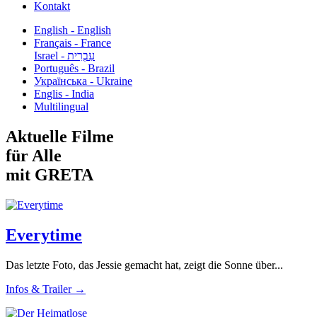
Kontakt
English - English
Français - France
עִבְרִית - Israel
Português - Brazil
Українська - Ukraine
Englis - India
Multilingual
Aktuelle Filme
für Alle
mit GRETA
Everytime
Das letzte Foto, das Jessie gemacht hat, zeigt die Sonne über...
Infos & Trailer →