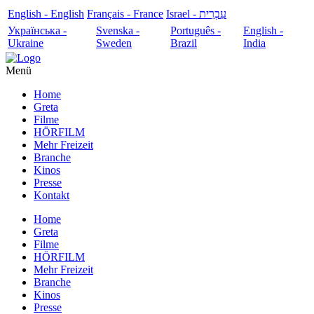
English - English
Français - France
עִבְרִית - Israel
Українська -
Svenska -
Português -
English -
Ukraine
Sweden
Brazil
India
Menü
Home
Greta
Filme
HÖRFILM
Mehr Freizeit
Branche
Kinos
Presse
Kontakt
Home
Greta
Filme
HÖRFILM
Mehr Freizeit
Branche
Kinos
Presse