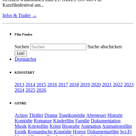
Kurzfilmfestival am...
Infos & Trailer →
Film Finden
Suchen
Suche abschicken
Demnächst
KINOSTART
2013
2014
2015
2016
2017
2018
2019
2020
2021
2022
2023
2024
2025
2026
GENRE
Action
Thriller
Drama
Tragikomödie
Abenteuer
Historie
Komödie
Romanze
Kinderfilm
Familie
Dokumentation
Musik
Kriegsfilm
Krimi
Biografie
Animation
Animationsfilm
Erotik
Romantische Komödie
Horror
Dokumentarfilm
Sci-Fi