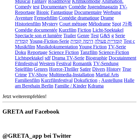
Musical
Fantasy
Roadmovie
Krimikomödie
Animation.
Comedy
test
Documentary
Comédie
Jugendmagazin
TV-
Reportage
Biopic
Fantastique
Documentaire
Werbung
Aventure
Fernsehfilm
Comédie dramatique
Drame
Historienfilm
Mystery
Court métrage
Mélodrame
Spot
가족
Comédie documentée
Kurzfilm
Fiction
Licht-Spektakel
Spectacle son et lumière
Trailer
Genre
Test
G&S
g
Serie
קומדיה
Young-Fiction-Serie
דרמה קומית
קומדיית פעולה
Test c
Musikfilm
Musikdokumentation
Young Fiction
TV-Serie
Doku
Reportage
Science Fiction
Tanzfilm
Science-Fiction
Lichtspektakel
sdf
Drama TV-Serie
Biographie
Docutainment
Filmfestival
Western
Festival
Romantik
TV-Sendung
Spielfilm
Genres
Horror-Thriller
Satire
Divers
History
True
Crime
TV-Show
Multimedia-Installation
Martial Arts
Familienfilm
Kurzfilmfestival
Dokufiction
-
Austellung
Halle
am Berghain Berlin
Familie / Kinder
Kdrama
Jetzt weiterempfehlen!
GRETA auf Facebook
@GRETA_app bei Twitter