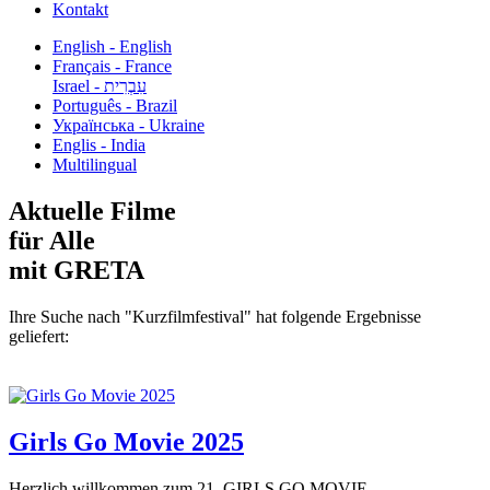
Kontakt
English - English
Français - France
עִבְרִית - Israel
Português - Brazil
Українська - Ukraine
Englis - India
Multilingual
Aktuelle Filme
für Alle
mit GRETA
Ihre Suche nach "Kurzfilmfestival" hat folgende Ergebnisse
geliefert:
Girls Go Movie 2025
Herzlich willkommen zum 21. GIRLS GO MOVIE