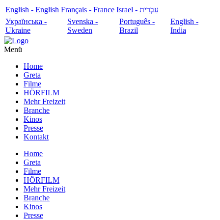
English - English
Français - France
עִבְרִית - Israel
Українська -
Svenska -
Português -
English -
Ukraine
Sweden
Brazil
India
Menü
Home
Greta
Filme
HÖRFILM
Mehr Freizeit
Branche
Kinos
Presse
Kontakt
Home
Greta
Filme
HÖRFILM
Mehr Freizeit
Branche
Kinos
Presse