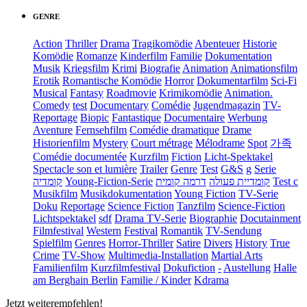
GENRE
Action
Thriller
Drama
Tragikomödie
Abenteuer
Historie
Komödie
Romanze
Kinderfilm
Familie
Dokumentation
Musik
Kriegsfilm
Krimi
Biografie
Animation
Animationsfilm
Erotik
Romantische Komödie
Horror
Dokumentarfilm
Sci-Fi
Musical
Fantasy
Roadmovie
Krimikomödie
Animation.
Comedy
test
Documentary
Comédie
Jugendmagazin
TV-
Reportage
Biopic
Fantastique
Documentaire
Werbung
Aventure
Fernsehfilm
Comédie dramatique
Drame
Historienfilm
Mystery
Court métrage
Mélodrame
Spot
가족
Comédie documentée
Kurzfilm
Fiction
Licht-Spektakel
Spectacle son et lumière
Trailer
Genre
Test
G&S
g
Serie
קומדיה
Young-Fiction-Serie
דרמה קומית
קומדיית פעולה
Test c
Musikfilm
Musikdokumentation
Young Fiction
TV-Serie
Doku
Reportage
Science Fiction
Tanzfilm
Science-Fiction
Lichtspektakel
sdf
Drama TV-Serie
Biographie
Docutainment
Filmfestival
Western
Festival
Romantik
TV-Sendung
Spielfilm
Genres
Horror-Thriller
Satire
Divers
History
True
Crime
TV-Show
Multimedia-Installation
Martial Arts
Familienfilm
Kurzfilmfestival
Dokufiction
-
Austellung
Halle
am Berghain Berlin
Familie / Kinder
Kdrama
Jetzt weiterempfehlen!