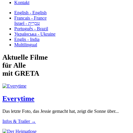
Kontakt
English - English
Français - France
עִבְרִית - Israel
Português - Brazil
Українська - Ukraine
Englis - India
Multilingual
Aktuelle Filme
für Alle
mit GRETA
Everytime
Das letzte Foto, das Jessie gemacht hat, zeigt die Sonne über...
Infos & Trailer →