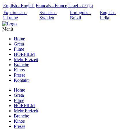
English - English
Français - France
עִבְרִית - Israel
Українська -
Svenska -
Português -
English -
Ukraine
Sweden
Brazil
India
Menü
Home
Greta
Filme
HÖRFILM
Mehr Freizeit
Branche
Kinos
Presse
Kontakt
Home
Greta
Filme
HÖRFILM
Mehr Freizeit
Branche
Kinos
Presse