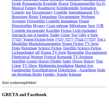
Erotik
Romantische Komödie
Horror
Dokumentarfilm
Sci-Fi
Musical
Fantasy
Roadmovie
Krimikomödie
Animation.
Comedy
test
Documentary
Comédie
Jugendmagazin
TV-
Reportage
Biopic
Fantastique
Documentaire
Werbung
Aventure
Fernsehfilm
Comédie dramatique
Drame
Historienfilm
Mystery
Court métrage
Mélodrame
Spot
가족
Comédie documentée
Kurzfilm
Fiction
Licht-Spektakel
Spectacle son et lumière
Trailer
Genre
Test
G&S
g
Serie
קומדיה
Young-Fiction-Serie
דרמה קומית
קומדיית פעולה
Test c
Musikfilm
Musikdokumentation
Young Fiction
TV-Serie
Doku
Reportage
Science Fiction
Tanzfilm
Science-Fiction
Lichtspektakel
sdf
Drama TV-Serie
Biographie
Docutainment
Filmfestival
Western
Festival
Romantik
TV-Sendung
Spielfilm
Genres
Horror-Thriller
Satire
Divers
History
True
Crime
TV-Show
Multimedia-Installation
Martial Arts
Familienfilm
Kurzfilmfestival
Dokufiction
-
Austellung
Halle
am Berghain Berlin
Familie / Kinder
Kdrama
Jetzt weiterempfehlen!
GRETA auf Facebook