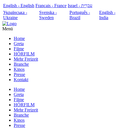
English - English
Français - France
עִבְרִית - Israel
Українська -
Svenska -
Português -
English -
Ukraine
Sweden
Brazil
India
Menü
Home
Greta
Filme
HÖRFILM
Mehr Freizeit
Branche
Kinos
Presse
Kontakt
Home
Greta
Filme
HÖRFILM
Mehr Freizeit
Branche
Kinos
Presse