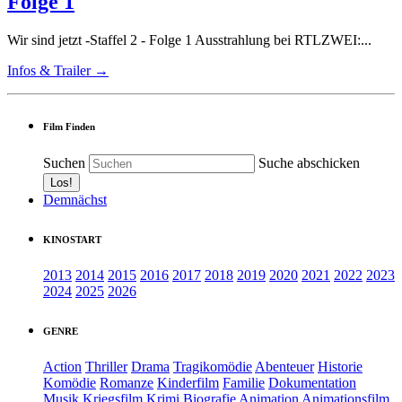
Folge 1
Wir sind jetzt -Staffel 2 - Folge 1 Ausstrahlung bei RTLZWEI:...
Infos & Trailer →
Film Finden
Suchen
Suche abschicken
Demnächst
KINOSTART
2013
2014
2015
2016
2017
2018
2019
2020
2021
2022
2023
2024
2025
2026
GENRE
Action
Thriller
Drama
Tragikomödie
Abenteuer
Historie
Komödie
Romanze
Kinderfilm
Familie
Dokumentation
Musik
Kriegsfilm
Krimi
Biografie
Animation
Animationsfilm