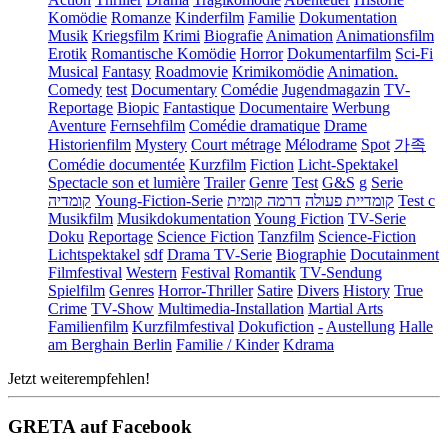
Komödie
Romanze
Kinderfilm
Familie
Dokumentation
Musik
Kriegsfilm
Krimi
Biografie
Animation
Animationsfilm
Erotik
Romantische Komödie
Horror
Dokumentarfilm
Sci-Fi
Musical
Fantasy
Roadmovie
Krimikomödie
Animation.
Comedy
test
Documentary
Comédie
Jugendmagazin
TV-
Reportage
Biopic
Fantastique
Documentaire
Werbung
Aventure
Fernsehfilm
Comédie dramatique
Drame
Historienfilm
Mystery
Court métrage
Mélodrame
Spot
가족
Comédie documentée
Kurzfilm
Fiction
Licht-Spektakel
Spectacle son et lumière
Trailer
Genre
Test
G&S
g
Serie
קומדיה
Young-Fiction-Serie
דרמה קומית
קומדיית פעולה
Test c
Musikfilm
Musikdokumentation
Young Fiction
TV-Serie
Doku
Reportage
Science Fiction
Tanzfilm
Science-Fiction
Lichtspektakel
sdf
Drama TV-Serie
Biographie
Docutainment
Filmfestival
Western
Festival
Romantik
TV-Sendung
Spielfilm
Genres
Horror-Thriller
Satire
Divers
History
True
Crime
TV-Show
Multimedia-Installation
Martial Arts
Familienfilm
Kurzfilmfestival
Dokufiction
-
Austellung
Halle
am Berghain Berlin
Familie / Kinder
Kdrama
Jetzt weiterempfehlen!
GRETA auf Facebook