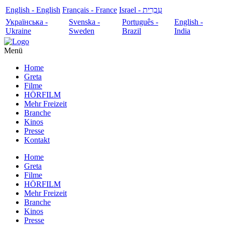
English - English
Français - France
עִבְרִית - Israel
Українська -
Svenska -
Português -
English -
Ukraine
Sweden
Brazil
India
Menü
Home
Greta
Filme
HÖRFILM
Mehr Freizeit
Branche
Kinos
Presse
Kontakt
Home
Greta
Filme
HÖRFILM
Mehr Freizeit
Branche
Kinos
Presse