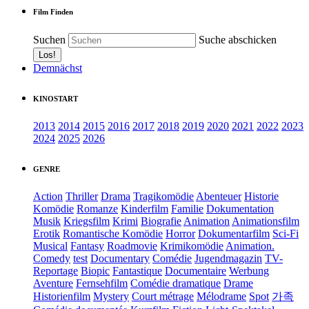
Film Finden
Suchen
Suche abschicken
Demnächst
KINOSTART
2013
2014
2015
2016
2017
2018
2019
2020
2021
2022
2023
2024
2025
2026
GENRE
Action
Thriller
Drama
Tragikomödie
Abenteuer
Historie
Komödie
Romanze
Kinderfilm
Familie
Dokumentation
Musik
Kriegsfilm
Krimi
Biografie
Animation
Animationsfilm
Erotik
Romantische Komödie
Horror
Dokumentarfilm
Sci-Fi
Musical
Fantasy
Roadmovie
Krimikomödie
Animation.
Comedy
test
Documentary
Comédie
Jugendmagazin
TV-
Reportage
Biopic
Fantastique
Documentaire
Werbung
Aventure
Fernsehfilm
Comédie dramatique
Drame
Historienfilm
Mystery
Court métrage
Mélodrame
Spot
가족