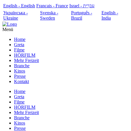
English - English
Français - France
עִבְרִית - Israel
Українська -
Svenska -
Português -
English -
Ukraine
Sweden
Brazil
India
Menü
Home
Greta
Filme
HÖRFILM
Mehr Freizeit
Branche
Kinos
Presse
Kontakt
Home
Greta
Filme
HÖRFILM
Mehr Freizeit
Branche
Kinos
Presse