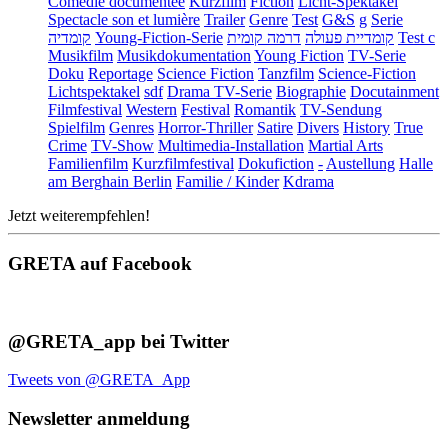
Comédie documentée
Kurzfilm
Fiction
Licht-Spektakel
Spectacle son et lumière
Trailer
Genre
Test
G&S
g
Serie
קומדיה
Young-Fiction-Serie
דרמה קומית
קומדיית פעולה
Test c
Musikfilm
Musikdokumentation
Young Fiction
TV-Serie
Doku
Reportage
Science Fiction
Tanzfilm
Science-Fiction
Lichtspektakel
sdf
Drama TV-Serie
Biographie
Docutainment
Filmfestival
Western
Festival
Romantik
TV-Sendung
Spielfilm
Genres
Horror-Thriller
Satire
Divers
History
True
Crime
TV-Show
Multimedia-Installation
Martial Arts
Familienfilm
Kurzfilmfestival
Dokufiction
-
Austellung
Halle
am Berghain Berlin
Familie / Kinder
Kdrama
Jetzt weiterempfehlen!
GRETA auf Facebook
@GRETA_app bei Twitter
Tweets von @GRETA_App
Newsletter anmeldung