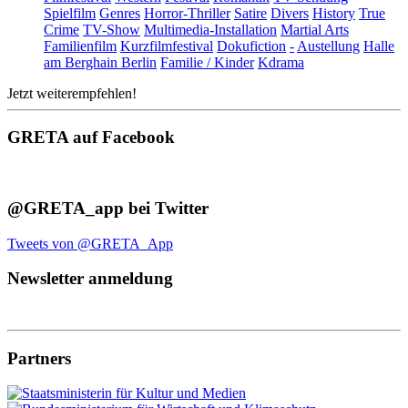
Spielfilm
Genres
Horror-Thriller
Satire
Divers
History
True
Crime
TV-Show
Multimedia-Installation
Martial Arts
Familienfilm
Kurzfilmfestival
Dokufiction
-
Austellung
Halle
am Berghain Berlin
Familie / Kinder
Kdrama
Jetzt weiterempfehlen!
GRETA auf Facebook
@GRETA_app bei Twitter
Tweets von @GRETA_App
Newsletter anmeldung
Partners