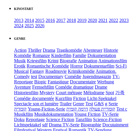
KINOSTART
2013
2014
2015
2016
2017
2018
2019
2020
2021
2022
2023
2024
2025
2026
GENRE
Action
Thriller
Drama
Tragikomödie
Abenteuer
Historie
Komödie
Romanze
Kinderfilm
Familie
Dokumentation
Musik
Kriegsfilm
Krimi
Biografie
Animation
Animationsfilm
Erotik
Romantische Komödie
Horror
Dokumentarfilm
Sci-Fi
Musical
Fantasy
Roadmovie
Krimikomödie
Animation.
Comedy
test
Documentary
Comédie
Jugendmagazin
TV-
Reportage
Biopic
Fantastique
Documentaire
Werbung
Aventure
Fernsehfilm
Comédie dramatique
Drame
Historienfilm
Mystery
Court métrage
Mélodrame
Spot
가족
Comédie documentée
Kurzfilm
Fiction
Licht-Spektakel
Spectacle son et lumière
Trailer
Genre
Test
G&S
g
Serie
קומדיה
Young-Fiction-Serie
דרמה קומית
קומדיית פעולה
Test c
Musikfilm
Musikdokumentation
Young Fiction
TV-Serie
Doku
Reportage
Science Fiction
Tanzfilm
Science-Fiction
Lichtspektakel
sdf
Drama TV-Serie
Biographie
Docutainment
Filmfestival
Western
Festival
Romantik
TV-Sendung