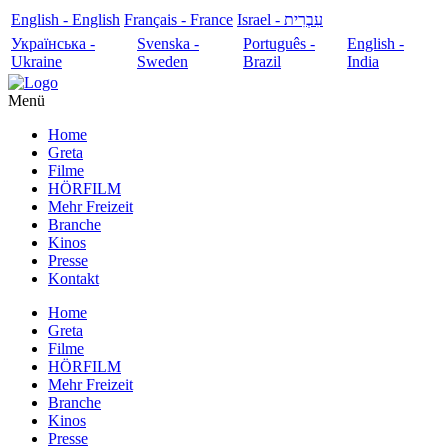
English - English
Français - France
עִבְרִית - Israel
Українська -
Svenska -
Português -
English -
Ukraine
Sweden
Brazil
India
Menü
Home
Greta
Filme
HÖRFILM
Mehr Freizeit
Branche
Kinos
Presse
Kontakt
Home
Greta
Filme
HÖRFILM
Mehr Freizeit
Branche
Kinos
Presse