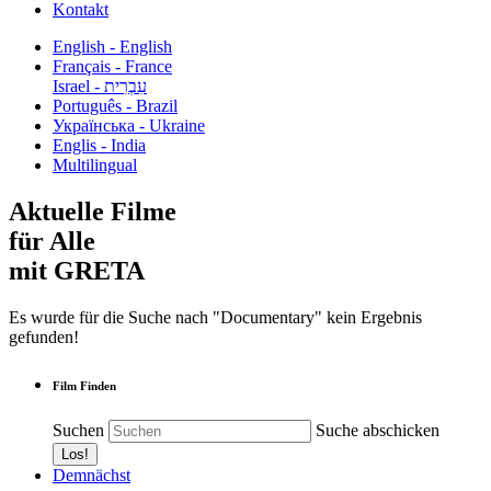
Kontakt
English - English
Français - France
עִבְרִית - Israel
Português - Brazil
Українська - Ukraine
Englis - India
Multilingual
Aktuelle Filme
für Alle
mit GRETA
Es wurde für die Suche nach "Documentary" kein Ergebnis
gefunden!
Film Finden
Suchen
Suche abschicken
Demnächst