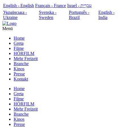
English - English
Français - France
עִבְרִית - Israel
Українська -
Svenska -
Português -
English -
Ukraine
Sweden
Brazil
India
Menü
Home
Greta
Filme
HÖRFILM
Mehr Freizeit
Branche
Kinos
Presse
Kontakt
Home
Greta
Filme
HÖRFILM
Mehr Freizeit
Branche
Kinos
Presse