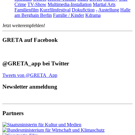
Crime
TV-Show
Multimedia-Installation
Martial Arts
Familienfilm
Kurzfilmfestival
Dokufiction
-
Austellung
Halle
am Berghain Berlin
Familie / Kinder
Kdrama
Jetzt weiterempfehlen!
GRETA auf Facebook
@GRETA_app bei Twitter
Tweets von @GRETA_App
Newsletter anmeldung
Partners