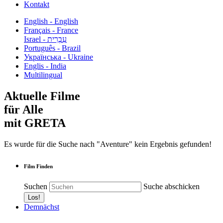
Kontakt
English - English
Français - France
עִבְרִית - Israel
Português - Brazil
Українська - Ukraine
Englis - India
Multilingual
Aktuelle Filme
für Alle
mit GRETA
Es wurde für die Suche nach "Aventure" kein Ergebnis gefunden!
Film Finden
Suchen
Suche abschicken
Demnächst