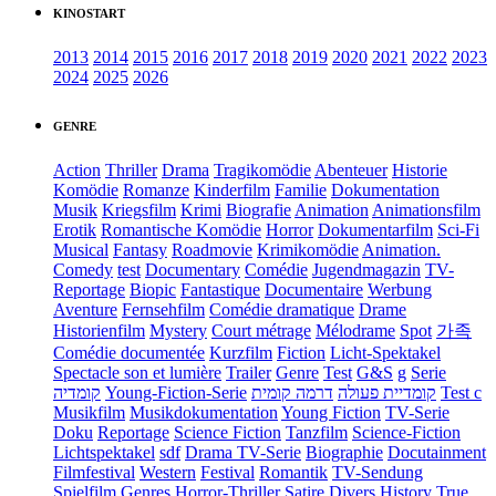
KINOSTART
2013
2014
2015
2016
2017
2018
2019
2020
2021
2022
2023
2024
2025
2026
GENRE
Action
Thriller
Drama
Tragikomödie
Abenteuer
Historie
Komödie
Romanze
Kinderfilm
Familie
Dokumentation
Musik
Kriegsfilm
Krimi
Biografie
Animation
Animationsfilm
Erotik
Romantische Komödie
Horror
Dokumentarfilm
Sci-Fi
Musical
Fantasy
Roadmovie
Krimikomödie
Animation.
Comedy
test
Documentary
Comédie
Jugendmagazin
TV-
Reportage
Biopic
Fantastique
Documentaire
Werbung
Aventure
Fernsehfilm
Comédie dramatique
Drame
Historienfilm
Mystery
Court métrage
Mélodrame
Spot
가족
Comédie documentée
Kurzfilm
Fiction
Licht-Spektakel
Spectacle son et lumière
Trailer
Genre
Test
G&S
g
Serie
קומדיה
Young-Fiction-Serie
דרמה קומית
קומדיית פעולה
Test c
Musikfilm
Musikdokumentation
Young Fiction
TV-Serie
Doku
Reportage
Science Fiction
Tanzfilm
Science-Fiction
Lichtspektakel
sdf
Drama TV-Serie
Biographie
Docutainment
Filmfestival
Western
Festival
Romantik
TV-Sendung
Spielfilm
Genres
Horror-Thriller
Satire
Divers
History
True