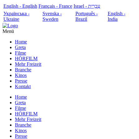
English - English
Français - France
עִבְרִית - Israel
Українська -
Svenska -
Português -
English -
Ukraine
Sweden
Brazil
India
Menü
Home
Greta
Filme
HÖRFILM
Mehr Freizeit
Branche
Kinos
Presse
Kontakt
Home
Greta
Filme
HÖRFILM
Mehr Freizeit
Branche
Kinos
Presse