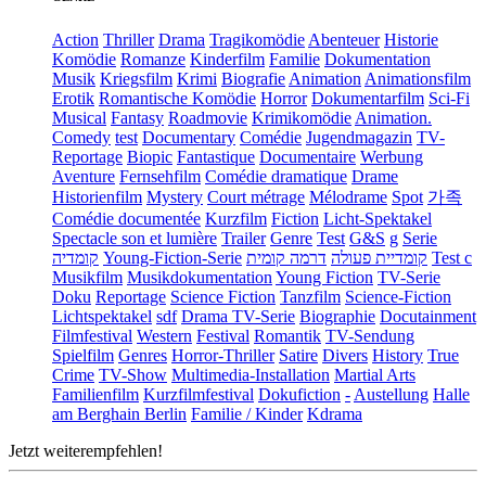
Action
Thriller
Drama
Tragikomödie
Abenteuer
Historie
Komödie
Romanze
Kinderfilm
Familie
Dokumentation
Musik
Kriegsfilm
Krimi
Biografie
Animation
Animationsfilm
Erotik
Romantische Komödie
Horror
Dokumentarfilm
Sci-Fi
Musical
Fantasy
Roadmovie
Krimikomödie
Animation.
Comedy
test
Documentary
Comédie
Jugendmagazin
TV-
Reportage
Biopic
Fantastique
Documentaire
Werbung
Aventure
Fernsehfilm
Comédie dramatique
Drame
Historienfilm
Mystery
Court métrage
Mélodrame
Spot
가족
Comédie documentée
Kurzfilm
Fiction
Licht-Spektakel
Spectacle son et lumière
Trailer
Genre
Test
G&S
g
Serie
קומדיה
Young-Fiction-Serie
דרמה קומית
קומדיית פעולה
Test c
Musikfilm
Musikdokumentation
Young Fiction
TV-Serie
Doku
Reportage
Science Fiction
Tanzfilm
Science-Fiction
Lichtspektakel
sdf
Drama TV-Serie
Biographie
Docutainment
Filmfestival
Western
Festival
Romantik
TV-Sendung
Spielfilm
Genres
Horror-Thriller
Satire
Divers
History
True
Crime
TV-Show
Multimedia-Installation
Martial Arts
Familienfilm
Kurzfilmfestival
Dokufiction
-
Austellung
Halle
am Berghain Berlin
Familie / Kinder
Kdrama
Jetzt weiterempfehlen!