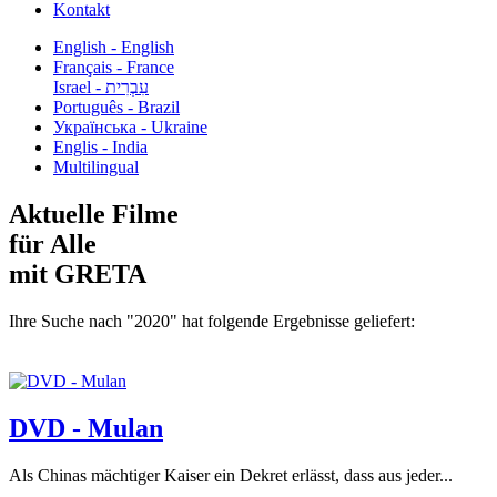
Kontakt
English - English
Français - France
עִבְרִית - Israel
Português - Brazil
Українська - Ukraine
Englis - India
Multilingual
Aktuelle Filme
für Alle
mit GRETA
Ihre Suche nach "2020" hat folgende Ergebnisse geliefert:
DVD - Mulan
Als Chinas mächtiger Kaiser ein Dekret erlässt, dass aus jeder...