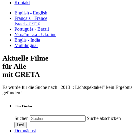
Kontakt
English - English
Français - France
עִבְרִית - Israel
Português - Brazil
Українська - Ukraine
Englis - India
Multilingual
Aktuelle Filme
für Alle
mit GRETA
Es wurde für die Suche nach "2013 :: Lichtspektakel" kein Ergebnis
gefunden!
Film Finden
Suchen
Suche abschicken
Demnächst