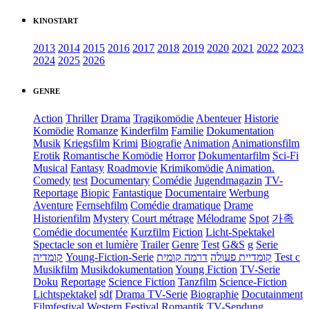
KINOSTART
2013
2014
2015
2016
2017
2018
2019
2020
2021
2022
2023
2024
2025
2026
GENRE
Action
Thriller
Drama
Tragikomödie
Abenteuer
Historie
Komödie
Romanze
Kinderfilm
Familie
Dokumentation
Musik
Kriegsfilm
Krimi
Biografie
Animation
Animationsfilm
Erotik
Romantische Komödie
Horror
Dokumentarfilm
Sci-Fi
Musical
Fantasy
Roadmovie
Krimikomödie
Animation.
Comedy
test
Documentary
Comédie
Jugendmagazin
TV-
Reportage
Biopic
Fantastique
Documentaire
Werbung
Aventure
Fernsehfilm
Comédie dramatique
Drame
Historienfilm
Mystery
Court métrage
Mélodrame
Spot
가족
Comédie documentée
Kurzfilm
Fiction
Licht-Spektakel
Spectacle son et lumière
Trailer
Genre
Test
G&S
g
Serie
קומדיה
Young-Fiction-Serie
דרמה קומית
קומדיית פעולה
Test c
Musikfilm
Musikdokumentation
Young Fiction
TV-Serie
Doku
Reportage
Science Fiction
Tanzfilm
Science-Fiction
Lichtspektakel
sdf
Drama TV-Serie
Biographie
Docutainment
Filmfestival
Western
Festival
Romantik
TV-Sendung