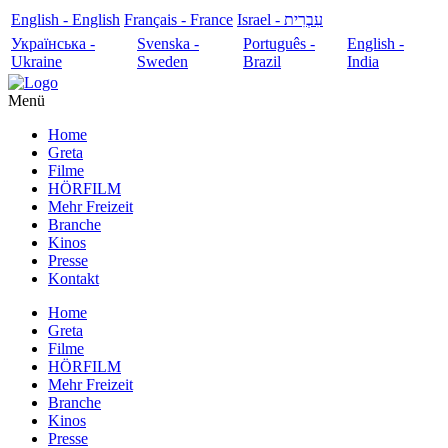
English - English
Français - France
עִבְרִית - Israel
Українська -
Svenska -
Português -
English -
Ukraine
Sweden
Brazil
India
Menü
Home
Greta
Filme
HÖRFILM
Mehr Freizeit
Branche
Kinos
Presse
Kontakt
Home
Greta
Filme
HÖRFILM
Mehr Freizeit
Branche
Kinos
Presse