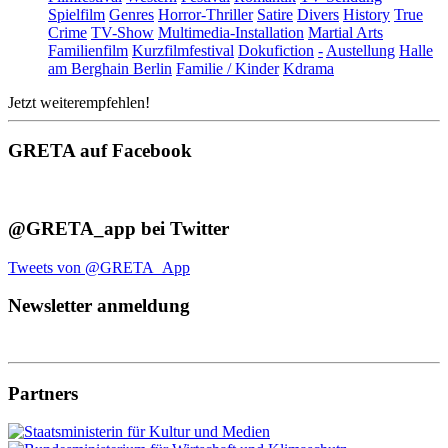
Spielfilm
Genres
Horror-Thriller
Satire
Divers
History
True
Crime
TV-Show
Multimedia-Installation
Martial Arts
Familienfilm
Kurzfilmfestival
Dokufiction
-
Austellung
Halle
am Berghain Berlin
Familie / Kinder
Kdrama
Jetzt weiterempfehlen!
GRETA auf Facebook
@GRETA_app bei Twitter
Tweets von @GRETA_App
Newsletter anmeldung
Partners