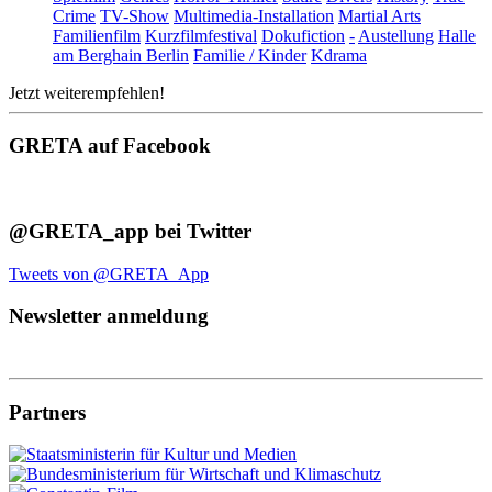
Crime
TV-Show
Multimedia-Installation
Martial Arts
Familienfilm
Kurzfilmfestival
Dokufiction
-
Austellung
Halle
am Berghain Berlin
Familie / Kinder
Kdrama
Jetzt weiterempfehlen!
GRETA auf Facebook
@GRETA_app bei Twitter
Tweets von @GRETA_App
Newsletter anmeldung
Partners