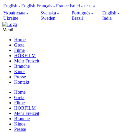
English - English
Français - France
עִבְרִית - Israel
Українська -
Svenska -
Português -
English -
Ukraine
Sweden
Brazil
India
Menü
Home
Greta
Filme
HÖRFILM
Mehr Freizeit
Branche
Kinos
Presse
Kontakt
Home
Greta
Filme
HÖRFILM
Mehr Freizeit
Branche
Kinos
Presse