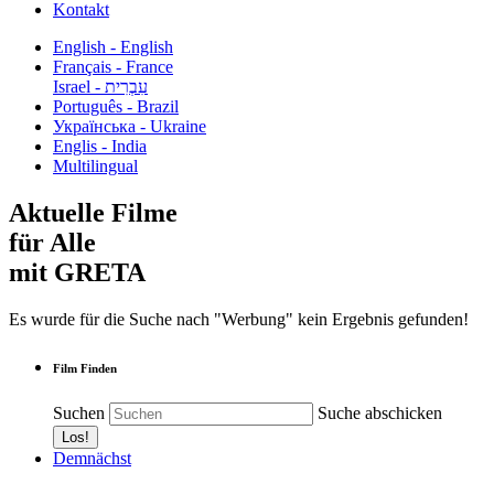
Kontakt
English - English
Français - France
עִבְרִית - Israel
Português - Brazil
Українська - Ukraine
Englis - India
Multilingual
Aktuelle Filme
für Alle
mit GRETA
Es wurde für die Suche nach "Werbung" kein Ergebnis gefunden!
Film Finden
Suchen
Suche abschicken
Demnächst