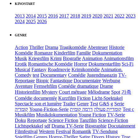
KINOSTART
2013
2014
2015
2016
2017
2018
2019
2020
2021
2022
2023
2024
2025
2026
GENRE
Action
Thriller
Drama
Tragikomödie
Abenteuer
Historie
Komödie
Romanze
Kinderfilm
Familie
Dokumentation
Musik
Kriegsfilm
Krimi
Biografie
Animation
Animationsfilm
Erotik
Romantische Komödie
Horror
Dokumentarfilm
Sci-Fi
Musical
Fantasy
Roadmovie
Krimikomödie
Animation.
Comedy
test
Documentary
Comédie
Jugendmagazin
TV-
Reportage
Biopic
Fantastique
Documentaire
Werbung
Aventure
Fernsehfilm
Comédie dramatique
Drame
Historienfilm
Mystery
Court métrage
Mélodrame
Spot
가족
Comédie documentée
Kurzfilm
Fiction
Licht-Spektakel
Spectacle son et lumière
Trailer
Genre
Test
G&S
g
Serie
קומדיה
Young-Fiction-Serie
דרמה קומית
קומדיית פעולה
Test c
Musikfilm
Musikdokumentation
Young Fiction
TV-Serie
Doku
Reportage
Science Fiction
Tanzfilm
Science-Fiction
Lichtspektakel
sdf
Drama TV-Serie
Biographie
Docutainment
Filmfestival
Western
Festival
Romantik
TV-Sendung
Spielfilm
Genres
Horror-Thriller
Satire
Divers
History
True