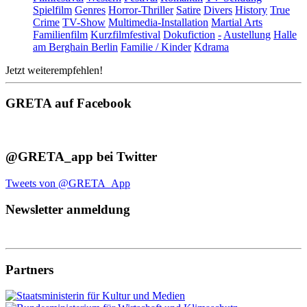
Spielfilm
Genres
Horror-Thriller
Satire
Divers
History
True
Crime
TV-Show
Multimedia-Installation
Martial Arts
Familienfilm
Kurzfilmfestival
Dokufiction
-
Austellung
Halle
am Berghain Berlin
Familie / Kinder
Kdrama
Jetzt weiterempfehlen!
GRETA auf Facebook
@GRETA_app bei Twitter
Tweets von @GRETA_App
Newsletter anmeldung
Partners