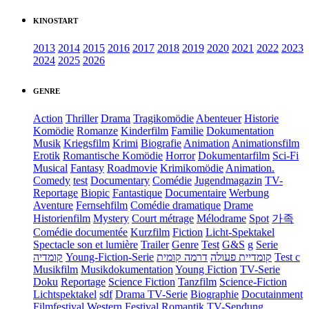
KINOSTART
2013
2014
2015
2016
2017
2018
2019
2020
2021
2022
2023
2024
2025
2026
GENRE
Action
Thriller
Drama
Tragikomödie
Abenteuer
Historie
Komödie
Romanze
Kinderfilm
Familie
Dokumentation
Musik
Kriegsfilm
Krimi
Biografie
Animation
Animationsfilm
Erotik
Romantische Komödie
Horror
Dokumentarfilm
Sci-Fi
Musical
Fantasy
Roadmovie
Krimikomödie
Animation.
Comedy
test
Documentary
Comédie
Jugendmagazin
TV-
Reportage
Biopic
Fantastique
Documentaire
Werbung
Aventure
Fernsehfilm
Comédie dramatique
Drame
Historienfilm
Mystery
Court métrage
Mélodrame
Spot
가족
Comédie documentée
Kurzfilm
Fiction
Licht-Spektakel
Spectacle son et lumière
Trailer
Genre
Test
G&S
g
Serie
קומדיה
Young-Fiction-Serie
דרמה קומית
קומדיית פעולה
Test c
Musikfilm
Musikdokumentation
Young Fiction
TV-Serie
Doku
Reportage
Science Fiction
Tanzfilm
Science-Fiction
Lichtspektakel
sdf
Drama TV-Serie
Biographie
Docutainment
Filmfestival
Western
Festival
Romantik
TV-Sendung