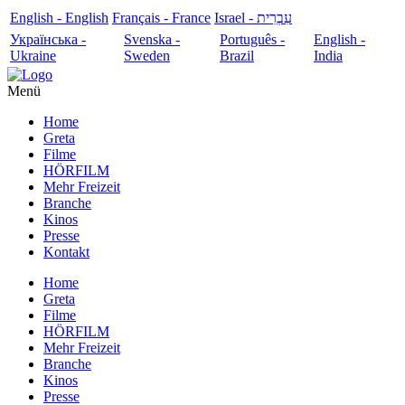
English - English
Français - France
עִבְרִית - Israel
Українська -
Svenska -
Português -
English -
Ukraine
Sweden
Brazil
India
Menü
Home
Greta
Filme
HÖRFILM
Mehr Freizeit
Branche
Kinos
Presse
Kontakt
Home
Greta
Filme
HÖRFILM
Mehr Freizeit
Branche
Kinos
Presse