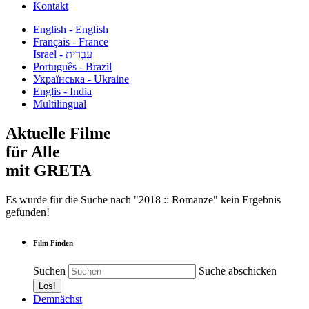
Kontakt
English - English
Français - France
עִבְרִית - Israel
Português - Brazil
Українська - Ukraine
Englis - India
Multilingual
Aktuelle Filme
für Alle
mit GRETA
Es wurde für die Suche nach "2018 :: Romanze" kein Ergebnis
gefunden!
Film Finden
Suchen
Suche abschicken
Demnächst