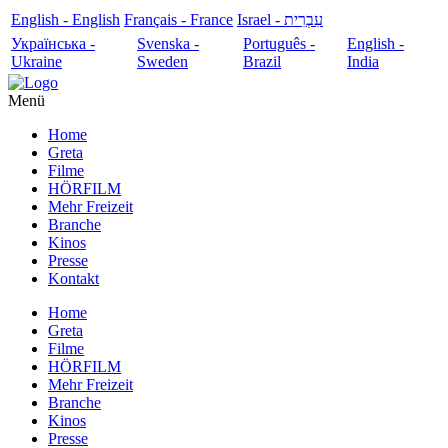
English - English
Français - France
עִבְרִית - Israel
Українська -
Svenska -
Português -
English -
Ukraine
Sweden
Brazil
India
Menü
Home
Greta
Filme
HÖRFILM
Mehr Freizeit
Branche
Kinos
Presse
Kontakt
Home
Greta
Filme
HÖRFILM
Mehr Freizeit
Branche
Kinos
Presse