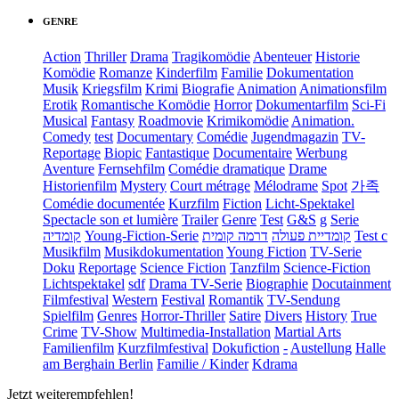
GENRE
Action
Thriller
Drama
Tragikomödie
Abenteuer
Historie
Komödie
Romanze
Kinderfilm
Familie
Dokumentation
Musik
Kriegsfilm
Krimi
Biografie
Animation
Animationsfilm
Erotik
Romantische Komödie
Horror
Dokumentarfilm
Sci-Fi
Musical
Fantasy
Roadmovie
Krimikomödie
Animation.
Comedy
test
Documentary
Comédie
Jugendmagazin
TV-
Reportage
Biopic
Fantastique
Documentaire
Werbung
Aventure
Fernsehfilm
Comédie dramatique
Drame
Historienfilm
Mystery
Court métrage
Mélodrame
Spot
가족
Comédie documentée
Kurzfilm
Fiction
Licht-Spektakel
Spectacle son et lumière
Trailer
Genre
Test
G&S
g
Serie
קומדיה
Young-Fiction-Serie
דרמה קומית
קומדיית פעולה
Test c
Musikfilm
Musikdokumentation
Young Fiction
TV-Serie
Doku
Reportage
Science Fiction
Tanzfilm
Science-Fiction
Lichtspektakel
sdf
Drama TV-Serie
Biographie
Docutainment
Filmfestival
Western
Festival
Romantik
TV-Sendung
Spielfilm
Genres
Horror-Thriller
Satire
Divers
History
True
Crime
TV-Show
Multimedia-Installation
Martial Arts
Familienfilm
Kurzfilmfestival
Dokufiction
-
Austellung
Halle
am Berghain Berlin
Familie / Kinder
Kdrama
Jetzt weiterempfehlen!