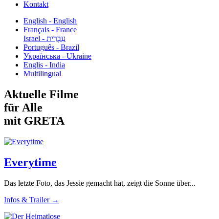
Kontakt
English - English
Français - France
עִבְרִית - Israel
Português - Brazil
Українська - Ukraine
Englis - India
Multilingual
Aktuelle Filme
für Alle
mit GRETA
Everytime
Das letzte Foto, das Jessie gemacht hat, zeigt die Sonne über...
Infos & Trailer →