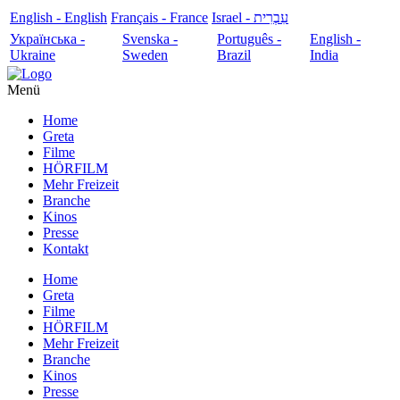
English - English
Français - France
עִבְרִית - Israel
Українська -
Svenska -
Português -
English -
Ukraine
Sweden
Brazil
India
Menü
Home
Greta
Filme
HÖRFILM
Mehr Freizeit
Branche
Kinos
Presse
Kontakt
Home
Greta
Filme
HÖRFILM
Mehr Freizeit
Branche
Kinos
Presse