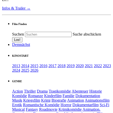
Infos & Trailer →
Film Finden
Suchen
Suche abschicken
Demnächst
KINOSTART
2013
2014
2015
2016
2017
2018
2019
2020
2021
2022
2023
2024
2025
2026
GENRE
Action
Thriller
Drama
Tragikomödie
Abenteuer
Historie
Komödie
Romanze
Kinderfilm
Familie
Dokumentation
Musik
Kriegsfilm
Krimi
Biografie
Animation
Animationsfilm
Erotik
Romantische Komödie
Horror
Dokumentarfilm
Sci-Fi
Musical
Fantasy
Roadmovie
Krimikomödie
Animation.