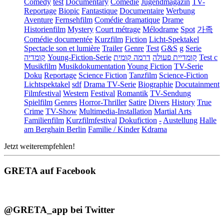
Comedy
test
Documentary
Comédie
Jugendmagazin
TV-
Reportage
Biopic
Fantastique
Documentaire
Werbung
Aventure
Fernsehfilm
Comédie dramatique
Drame
Historienfilm
Mystery
Court métrage
Mélodrame
Spot
가족
Comédie documentée
Kurzfilm
Fiction
Licht-Spektakel
Spectacle son et lumière
Trailer
Genre
Test
G&S
g
Serie
קומדיה
Young-Fiction-Serie
דרמה קומית
קומדיית פעולה
Test c
Musikfilm
Musikdokumentation
Young Fiction
TV-Serie
Doku
Reportage
Science Fiction
Tanzfilm
Science-Fiction
Lichtspektakel
sdf
Drama TV-Serie
Biographie
Docutainment
Filmfestival
Western
Festival
Romantik
TV-Sendung
Spielfilm
Genres
Horror-Thriller
Satire
Divers
History
True
Crime
TV-Show
Multimedia-Installation
Martial Arts
Familienfilm
Kurzfilmfestival
Dokufiction
-
Austellung
Halle
am Berghain Berlin
Familie / Kinder
Kdrama
Jetzt weiterempfehlen!
GRETA auf Facebook
@GRETA_app bei Twitter