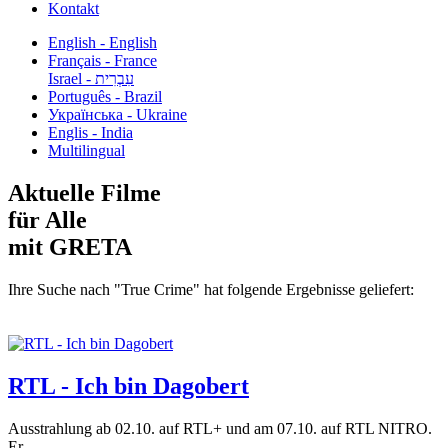
Kontakt
English - English
Français - France
עִבְרִית - Israel
Português - Brazil
Українська - Ukraine
Englis - India
Multilingual
Aktuelle Filme
für Alle
mit GRETA
Ihre Suche nach "True Crime" hat folgende Ergebnisse geliefert:
RTL - Ich bin Dagobert
Ausstrahlung ab 02.10. auf RTL+ und am 07.10. auf RTL NITRO.
Er...