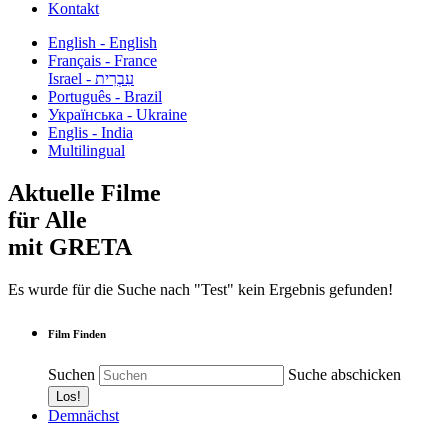
Kontakt
English - English
Français - France
עִבְרִית - Israel
Português - Brazil
Українська - Ukraine
Englis - India
Multilingual
Aktuelle Filme
für Alle
mit GRETA
Es wurde für die Suche nach "Test" kein Ergebnis gefunden!
Film Finden
Suchen
Suche abschicken
Demnächst