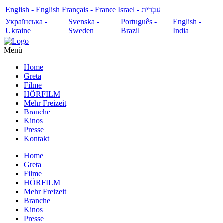
English - English
Français - France
עִבְרִית - Israel
Українська -
Svenska -
Português -
English -
Ukraine
Sweden
Brazil
India
Menü
Home
Greta
Filme
HÖRFILM
Mehr Freizeit
Branche
Kinos
Presse
Kontakt
Home
Greta
Filme
HÖRFILM
Mehr Freizeit
Branche
Kinos
Presse