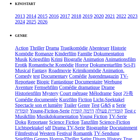
KINOSTART
2013
2014
2015
2016
2017
2018
2019
2020
2021
2022
2023
2024
2025
2026
GENRE
Action
Thriller
Drama
Tragikomödie
Abenteuer
Historie
Komödie
Romanze
Kinderfilm
Familie
Dokumentation
Musik
Kriegsfilm
Krimi
Biografie
Animation
Animationsfilm
Erotik
Romantische Komödie
Horror
Dokumentarfilm
Sci-Fi
Musical
Fantasy
Roadmovie
Krimikomödie
Animation.
Comedy
test
Documentary
Comédie
Jugendmagazin
TV-
Reportage
Biopic
Fantastique
Documentaire
Werbung
Aventure
Fernsehfilm
Comédie dramatique
Drame
Historienfilm
Mystery
Court métrage
Mélodrame
Spot
가족
Comédie documentée
Kurzfilm
Fiction
Licht-Spektakel
Spectacle son et lumière
Trailer
Genre
Test
G&S
g
Serie
קומדיה
Young-Fiction-Serie
דרמה קומית
קומדיית פעולה
Test c
Musikfilm
Musikdokumentation
Young Fiction
TV-Serie
Doku
Reportage
Science Fiction
Tanzfilm
Science-Fiction
Lichtspektakel
sdf
Drama TV-Serie
Biographie
Docutainment
Filmfestival
Western
Festival
Romantik
TV-Sendung
Spielfilm
Genres
Horror-Thriller
Satire
Divers
History
True