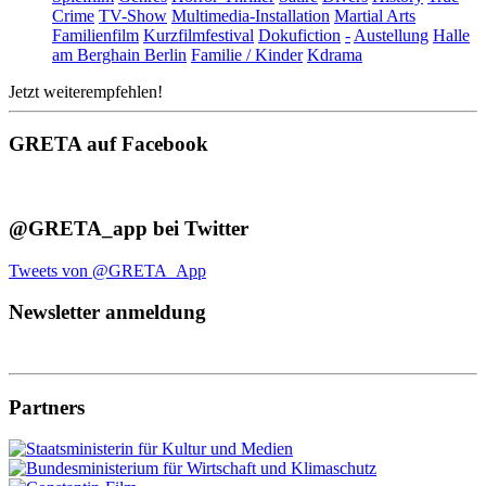
Crime
TV-Show
Multimedia-Installation
Martial Arts
Familienfilm
Kurzfilmfestival
Dokufiction
-
Austellung
Halle
am Berghain Berlin
Familie / Kinder
Kdrama
Jetzt weiterempfehlen!
GRETA auf Facebook
@GRETA_app bei Twitter
Tweets von @GRETA_App
Newsletter anmeldung
Partners