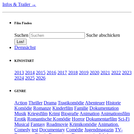
Infos & Trailer →
Film Finden
Suchen
Suche abschicken
Demnächst
KINOSTART
2013
2014
2015
2016
2017
2018
2019
2020
2021
2022
2023
2024
2025
2026
GENRE
Action
Thriller
Drama
Tragikomödie
Abenteuer
Historie
Komödie
Romanze
Kinderfilm
Familie
Dokumentation
Musik
Kriegsfilm
Krimi
Biografie
Animation
Animationsfilm
Erotik
Romantische Komödie
Horror
Dokumentarfilm
Sci-Fi
Musical
Fantasy
Roadmovie
Krimikomödie
Animation.
Comedy
test
Documentary
Comédie
Jugendmagazin
TV-