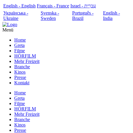
English - English
Français - France
עִבְרִית - Israel
Українська -
Svenska -
Português -
English -
Ukraine
Sweden
Brazil
India
Menü
Home
Greta
Filme
HÖRFILM
Mehr Freizeit
Branche
Kinos
Presse
Kontakt
Home
Greta
Filme
HÖRFILM
Mehr Freizeit
Branche
Kinos
Presse