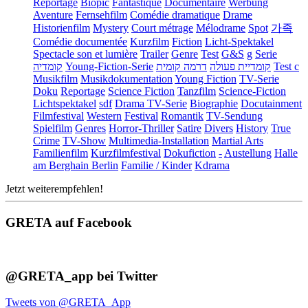
Reportage
Biopic
Fantastique
Documentaire
Werbung
Aventure
Fernsehfilm
Comédie dramatique
Drame
Historienfilm
Mystery
Court métrage
Mélodrame
Spot
가족
Comédie documentée
Kurzfilm
Fiction
Licht-Spektakel
Spectacle son et lumière
Trailer
Genre
Test
G&S
g
Serie
קומדיה
Young-Fiction-Serie
דרמה קומית
קומדיית פעולה
Test c
Musikfilm
Musikdokumentation
Young Fiction
TV-Serie
Doku
Reportage
Science Fiction
Tanzfilm
Science-Fiction
Lichtspektakel
sdf
Drama TV-Serie
Biographie
Docutainment
Filmfestival
Western
Festival
Romantik
TV-Sendung
Spielfilm
Genres
Horror-Thriller
Satire
Divers
History
True
Crime
TV-Show
Multimedia-Installation
Martial Arts
Familienfilm
Kurzfilmfestival
Dokufiction
-
Austellung
Halle
am Berghain Berlin
Familie / Kinder
Kdrama
Jetzt weiterempfehlen!
GRETA auf Facebook
@GRETA_app bei Twitter
Tweets von @GRETA_App