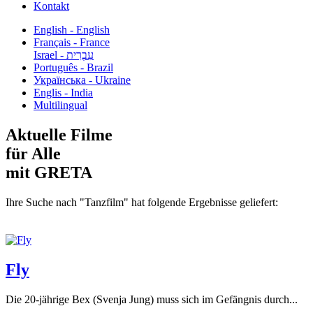
Kontakt
English - English
Français - France
עִבְרִית - Israel
Português - Brazil
Українська - Ukraine
Englis - India
Multilingual
Aktuelle Filme
für Alle
mit GRETA
Ihre Suche nach "Tanzfilm" hat folgende Ergebnisse geliefert:
Fly
Die 20-jährige Bex (Svenja Jung) muss sich im Gefängnis durch...