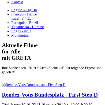
Kontakt
English - English
Français - France
עִבְרִית - Israel
Português - Brazil
Українська - Ukraine
Englis - India
Multilingual
Aktuelle Filme
für Alle
mit GRETA
Ihre Suche nach "2019 :: Licht-Spektakel" hat folgende Ergebnisse
geliefert:
Rendez-Vous Bundesplatz - First Step D
Täglich vom 19.10.-23.11.19 (ausser 20.10.) - 19.00 & 20.30,...