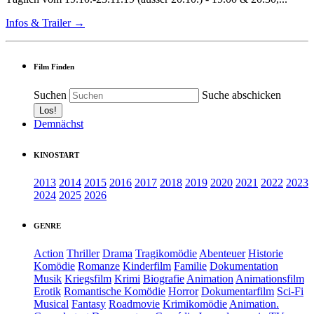
Infos & Trailer →
Film Finden
Suchen
Suche abschicken
Demnächst
KINOSTART
2013
2014
2015
2016
2017
2018
2019
2020
2021
2022
2023
2024
2025
2026
GENRE
Action
Thriller
Drama
Tragikomödie
Abenteuer
Historie
Komödie
Romanze
Kinderfilm
Familie
Dokumentation
Musik
Kriegsfilm
Krimi
Biografie
Animation
Animationsfilm
Erotik
Romantische Komödie
Horror
Dokumentarfilm
Sci-Fi
Musical
Fantasy
Roadmovie
Krimikomödie
Animation.