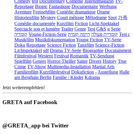
Comedy
test
Documentary
Comédie
Jugendmagazin
TV-
Reportage
Biopic
Fantastique
Documentaire
Werbung
Aventure
Fernsehfilm
Comédie dramatique
Drame
Historienfilm
Mystery
Court métrage
Mélodrame
Spot
가족
Comédie documentée
Kurzfilm
Fiction
Licht-Spektakel
Spectacle son et lumière
Trailer
Genre
Test
G&S
g
Serie
קומדיה
Young-Fiction-Serie
דרמה קומית
קומדיית פעולה
Test c
Musikfilm
Musikdokumentation
Young Fiction
TV-Serie
Doku
Reportage
Science Fiction
Tanzfilm
Science-Fiction
Lichtspektakel
sdf
Drama TV-Serie
Biographie
Docutainment
Filmfestival
Western
Festival
Romantik
TV-Sendung
Spielfilm
Genres
Horror-Thriller
Satire
Divers
History
True
Crime
TV-Show
Multimedia-Installation
Martial Arts
Familienfilm
Kurzfilmfestival
Dokufiction
-
Austellung
Halle
am Berghain Berlin
Familie / Kinder
Kdrama
Jetzt weiterempfehlen!
GRETA auf Facebook
@GRETA_app bei Twitter