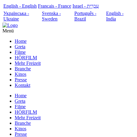
English - English
Français - France
עִבְרִית - Israel
Українська -
Svenska -
Português -
English -
Ukraine
Sweden
Brazil
India
Menü
Home
Greta
Filme
HÖRFILM
Mehr Freizeit
Branche
Kinos
Presse
Kontakt
Home
Greta
Filme
HÖRFILM
Mehr Freizeit
Branche
Kinos
Presse