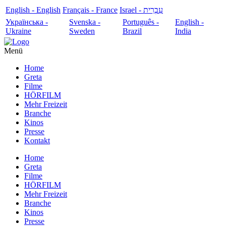
English - English
Français - France
עִבְרִית - Israel
Українська -
Svenska -
Português -
English -
Ukraine
Sweden
Brazil
India
Menü
Home
Greta
Filme
HÖRFILM
Mehr Freizeit
Branche
Kinos
Presse
Kontakt
Home
Greta
Filme
HÖRFILM
Mehr Freizeit
Branche
Kinos
Presse