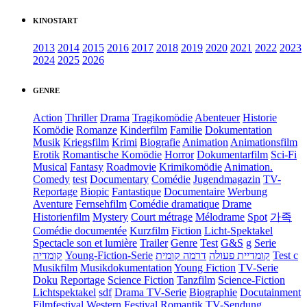
KINOSTART
2013
2014
2015
2016
2017
2018
2019
2020
2021
2022
2023
2024
2025
2026
GENRE
Action
Thriller
Drama
Tragikomödie
Abenteuer
Historie
Komödie
Romanze
Kinderfilm
Familie
Dokumentation
Musik
Kriegsfilm
Krimi
Biografie
Animation
Animationsfilm
Erotik
Romantische Komödie
Horror
Dokumentarfilm
Sci-Fi
Musical
Fantasy
Roadmovie
Krimikomödie
Animation.
Comedy
test
Documentary
Comédie
Jugendmagazin
TV-
Reportage
Biopic
Fantastique
Documentaire
Werbung
Aventure
Fernsehfilm
Comédie dramatique
Drame
Historienfilm
Mystery
Court métrage
Mélodrame
Spot
가족
Comédie documentée
Kurzfilm
Fiction
Licht-Spektakel
Spectacle son et lumière
Trailer
Genre
Test
G&S
g
Serie
קומדיה
Young-Fiction-Serie
דרמה קומית
קומדיית פעולה
Test c
Musikfilm
Musikdokumentation
Young Fiction
TV-Serie
Doku
Reportage
Science Fiction
Tanzfilm
Science-Fiction
Lichtspektakel
sdf
Drama TV-Serie
Biographie
Docutainment
Filmfestival
Western
Festival
Romantik
TV-Sendung