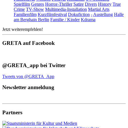
Spielfilm
Genres
Horror-Thriller
Satire
Divers
History
True
Crime
TV-Show
Multimedia-Installation
Martial Arts
Familienfilm
Kurzfilmfestival
Dokufiction
-
Austellung
Halle
am Berghain Berlin
Familie / Kinder
Kdrama
Jetzt weiterempfehlen!
GRETA auf Facebook
@GRETA_app bei Twitter
Tweets von @GRETA_App
Newsletter anmeldung
Partners