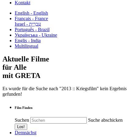
Kontakt
English - English
Français - France
עִבְרִית - Israel
Português - Brazil
Українська - Ukraine
Englis - India
Multilingual
Aktuelle Filme
für Alle
mit GRETA
Es wurde für die Suche nach "2013 :: Kriegsfilm" kein Ergebnis
gefunden!
Film Finden
Suchen
Suche abschicken
Demnächst