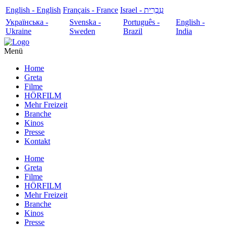
English - English
Français - France
עִבְרִית - Israel
Українська -
Svenska -
Português -
English -
Ukraine
Sweden
Brazil
India
Menü
Home
Greta
Filme
HÖRFILM
Mehr Freizeit
Branche
Kinos
Presse
Kontakt
Home
Greta
Filme
HÖRFILM
Mehr Freizeit
Branche
Kinos
Presse