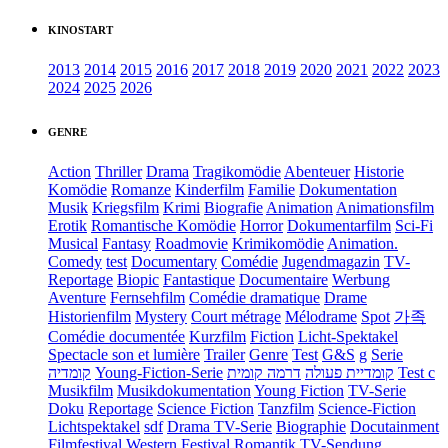
KINOSTART
2013
2014
2015
2016
2017
2018
2019
2020
2021
2022
2023
2024
2025
2026
GENRE
Action
Thriller
Drama
Tragikomödie
Abenteuer
Historie
Komödie
Romanze
Kinderfilm
Familie
Dokumentation
Musik
Kriegsfilm
Krimi
Biografie
Animation
Animationsfilm
Erotik
Romantische Komödie
Horror
Dokumentarfilm
Sci-Fi
Musical
Fantasy
Roadmovie
Krimikomödie
Animation.
Comedy
test
Documentary
Comédie
Jugendmagazin
TV-
Reportage
Biopic
Fantastique
Documentaire
Werbung
Aventure
Fernsehfilm
Comédie dramatique
Drame
Historienfilm
Mystery
Court métrage
Mélodrame
Spot
가족
Comédie documentée
Kurzfilm
Fiction
Licht-Spektakel
Spectacle son et lumière
Trailer
Genre
Test
G&S
g
Serie
קומדיה
Young-Fiction-Serie
דרמה קומית
קומדיית פעולה
Test c
Musikfilm
Musikdokumentation
Young Fiction
TV-Serie
Doku
Reportage
Science Fiction
Tanzfilm
Science-Fiction
Lichtspektakel
sdf
Drama TV-Serie
Biographie
Docutainment
Filmfestival
Western
Festival
Romantik
TV-Sendung