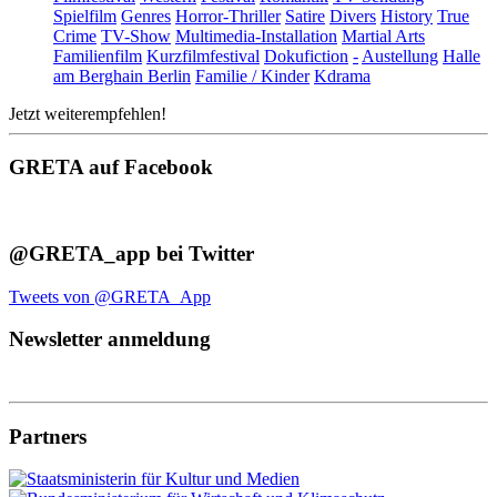
Spielfilm
Genres
Horror-Thriller
Satire
Divers
History
True
Crime
TV-Show
Multimedia-Installation
Martial Arts
Familienfilm
Kurzfilmfestival
Dokufiction
-
Austellung
Halle
am Berghain Berlin
Familie / Kinder
Kdrama
Jetzt weiterempfehlen!
GRETA auf Facebook
@GRETA_app bei Twitter
Tweets von @GRETA_App
Newsletter anmeldung
Partners