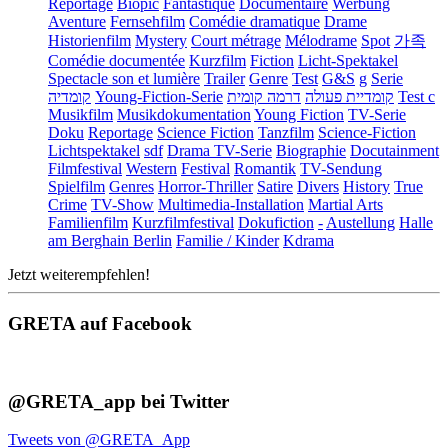
Reportage
Biopic
Fantastique
Documentaire
Werbung
Aventure
Fernsehfilm
Comédie dramatique
Drame
Historienfilm
Mystery
Court métrage
Mélodrame
Spot
가족
Comédie documentée
Kurzfilm
Fiction
Licht-Spektakel
Spectacle son et lumière
Trailer
Genre
Test
G&S
g
Serie
קומדיה
Young-Fiction-Serie
דרמה קומית
קומדיית פעולה
Test c
Musikfilm
Musikdokumentation
Young Fiction
TV-Serie
Doku
Reportage
Science Fiction
Tanzfilm
Science-Fiction
Lichtspektakel
sdf
Drama TV-Serie
Biographie
Docutainment
Filmfestival
Western
Festival
Romantik
TV-Sendung
Spielfilm
Genres
Horror-Thriller
Satire
Divers
History
True
Crime
TV-Show
Multimedia-Installation
Martial Arts
Familienfilm
Kurzfilmfestival
Dokufiction
-
Austellung
Halle
am Berghain Berlin
Familie / Kinder
Kdrama
Jetzt weiterempfehlen!
GRETA auf Facebook
@GRETA_app bei Twitter
Tweets von @GRETA_App