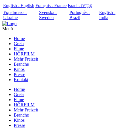
English - English
Français - France
עִבְרִית - Israel
Українська -
Svenska -
Português -
English -
Ukraine
Sweden
Brazil
India
Menü
Home
Greta
Filme
HÖRFILM
Mehr Freizeit
Branche
Kinos
Presse
Kontakt
Home
Greta
Filme
HÖRFILM
Mehr Freizeit
Branche
Kinos
Presse