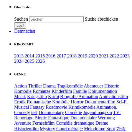
Film Finden
Suchen
Suche abschicken
Demnächst
KINOSTART
2013
2014
2015
2016
2017
2018
2019
2020
2021
2022
2023
2024
2025
2026
GENRE
Action
Thriller
Drama
Tragikomödie
Abenteuer
Historie
Komödie
Romanze
Kinderfilm
Familie
Dokumentation
Musik
Kriegsfilm
Krimi
Biografie
Animation
Animationsfilm
Erotik
Romantische Komödie
Horror
Dokumentarfilm
Sci-Fi
Musical
Fantasy
Roadmovie
Krimikomödie
Animation.
Comedy
test
Documentary
Comédie
Jugendmagazin
TV-
Reportage
Biopic
Fantastique
Documentaire
Werbung
Aventure
Fernsehfilm
Comédie dramatique
Drame
Historienfilm
Mystery
Court métrage
Mélodrame
Spot
가족