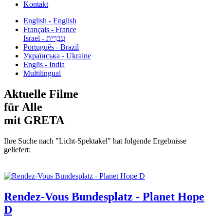
Kontakt
English - English
Français - France
עִבְרִית - Israel
Português - Brazil
Українська - Ukraine
Englis - India
Multilingual
Aktuelle Filme
für Alle
mit GRETA
Ihre Suche nach "Licht-Spektakel" hat folgende Ergebnisse
geliefert:
Rendez-Vous Bundesplatz - Planet Hope
D