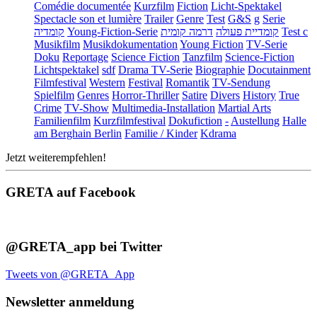
Comédie documentée
Kurzfilm
Fiction
Licht-Spektakel
Spectacle son et lumière
Trailer
Genre
Test
G&S
g
Serie
קומדיה
Young-Fiction-Serie
דרמה קומית
קומדיית פעולה
Test c
Musikfilm
Musikdokumentation
Young Fiction
TV-Serie
Doku
Reportage
Science Fiction
Tanzfilm
Science-Fiction
Lichtspektakel
sdf
Drama TV-Serie
Biographie
Docutainment
Filmfestival
Western
Festival
Romantik
TV-Sendung
Spielfilm
Genres
Horror-Thriller
Satire
Divers
History
True
Crime
TV-Show
Multimedia-Installation
Martial Arts
Familienfilm
Kurzfilmfestival
Dokufiction
-
Austellung
Halle
am Berghain Berlin
Familie / Kinder
Kdrama
Jetzt weiterempfehlen!
GRETA auf Facebook
@GRETA_app bei Twitter
Tweets von @GRETA_App
Newsletter anmeldung