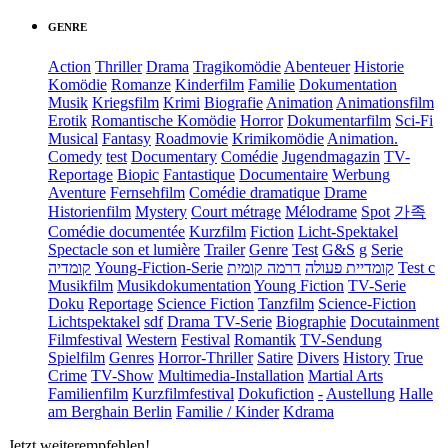
GENRE
Action
Thriller
Drama
Tragikomödie
Abenteuer
Historie
Komödie
Romanze
Kinderfilm
Familie
Dokumentation
Musik
Kriegsfilm
Krimi
Biografie
Animation
Animationsfilm
Erotik
Romantische Komödie
Horror
Dokumentarfilm
Sci-Fi
Musical
Fantasy
Roadmovie
Krimikomödie
Animation.
Comedy
test
Documentary
Comédie
Jugendmagazin
TV-
Reportage
Biopic
Fantastique
Documentaire
Werbung
Aventure
Fernsehfilm
Comédie dramatique
Drame
Historienfilm
Mystery
Court métrage
Mélodrame
Spot
가족
Comédie documentée
Kurzfilm
Fiction
Licht-Spektakel
Spectacle son et lumière
Trailer
Genre
Test
G&S
g
Serie
קומדיה
Young-Fiction-Serie
דרמה קומית
קומדיית פעולה
Test c
Musikfilm
Musikdokumentation
Young Fiction
TV-Serie
Doku
Reportage
Science Fiction
Tanzfilm
Science-Fiction
Lichtspektakel
sdf
Drama TV-Serie
Biographie
Docutainment
Filmfestival
Western
Festival
Romantik
TV-Sendung
Spielfilm
Genres
Horror-Thriller
Satire
Divers
History
True
Crime
TV-Show
Multimedia-Installation
Martial Arts
Familienfilm
Kurzfilmfestival
Dokufiction
-
Austellung
Halle
am Berghain Berlin
Familie / Kinder
Kdrama
Jetzt weiterempfehlen!