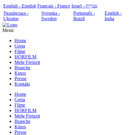
English - English
Français - France
עִבְרִית - Israel
Українська -
Svenska -
Português -
English -
Ukraine
Sweden
Brazil
India
Menü
Home
Greta
Filme
HÖRFILM
Mehr Freizeit
Branche
Kinos
Presse
Kontakt
Home
Greta
Filme
HÖRFILM
Mehr Freizeit
Branche
Kinos
Presse