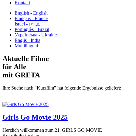
Kontakt
English - English
Français - France
עִבְרִית - Israel
Português - Brazil
Українська - Ukraine
Englis - India
Multilingual
Aktuelle Filme
für Alle
mit GRETA
Ihre Suche nach "Kurzfilm" hat folgende Ergebnisse geliefert:
Girls Go Movie 2025
Herzlich willkommen zum 21. GIRLS GO MOVIE
Kurzfilmfestival am...