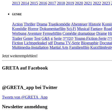
2013
2014
2015
2016
2017
2018
2019
2020
2021
2022
2023
GENRE
Action
Thriller
Drama
Tragikomödie
Abenteuer
Historie
Komö
Komödie
Horror
Dokumentarfilm
Sci-Fi
Musical
Fantasy
Road
Werbung
Aventure
Fernsehfilm
Comédie dramatique
Drame
Hi
Trailer
Genre
Test
G&S
g
Serie
קומדיה
Young-Fiction-Serie
ית
Fiction
Lichtspektakel
sdf
Drama TV-Serie
Biographie
Docuta
Multimedia-Installation
Martial Arts
Familienfilm
Kurzfilmfesti
Jetzt weiterempfehlen!
GRETA auf Facebook
@GRETA_app bei Twitter
Tweets von @GRETA_App
Newsletter anmeldung