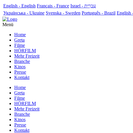
English - English
Français - France
עִבְרִית - Israel
Українська - Ukraine
Svenska - Sweden
Português - Brazil
English 
Menü
Home
Greta
Filme
HÖRFILM
Mehr Freizeit
Branche
Kinos
Presse
Kontakt
Home
Greta
Filme
HÖRFILM
Mehr Freizeit
Branche
Kinos
Presse
Kontakt