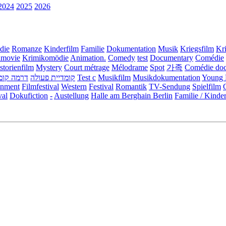
2024
2025
2026
die
Romanze
Kinderfilm
Familie
Dokumentation
Musik
Kriegsfilm
Kr
movie
Krimikomödie
Animation.
Comedy
test
Documentary
Comédie
storienfilm
Mystery
Court métrage
Mélodrame
Spot
가족
Comédie do
דרמה קומ
קומדיית פעולה
Test c
Musikfilm
Musikdokumentation
Young 
inment
Filmfestival
Western
Festival
Romantik
TV-Sendung
Spielfilm
val
Dokufiction
-
Austellung
Halle am Berghain Berlin
Familie / Kinde