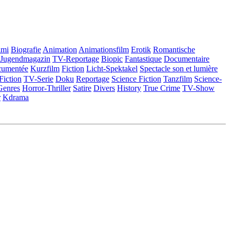
imi
Biografie
Animation
Animationsfilm
Erotik
Romantische
Jugendmagazin
TV-Reportage
Biopic
Fantastique
Documentaire
cumentée
Kurzfilm
Fiction
Licht-Spektakel
Spectacle son et lumière
Fiction
TV-Serie
Doku
Reportage
Science Fiction
Tanzfilm
Science-
Genres
Horror-Thriller
Satire
Divers
History
True Crime
TV-Show
r
Kdrama