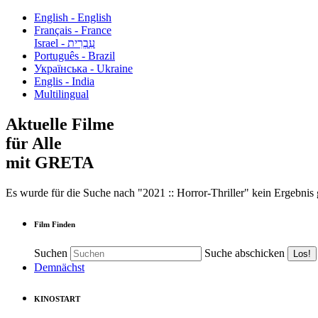
English - English
Français - France
עִבְרִית - Israel
Português - Brazil
Українська - Ukraine
Englis - India
Multilingual
Aktuelle Filme
für Alle
mit GRETA
Es wurde für die Suche nach "2021 :: Horror-Thriller" kein Ergebnis
Film Finden
Suchen
Suche abschicken
Demnächst
KINOSTART