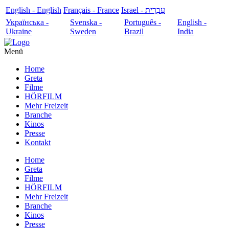
English - English
Français - France
עִבְרִית - Israel
Українська -
Svenska -
Português -
English -
Ukraine
Sweden
Brazil
India
Menü
Home
Greta
Filme
HÖRFILM
Mehr Freizeit
Branche
Kinos
Presse
Kontakt
Home
Greta
Filme
HÖRFILM
Mehr Freizeit
Branche
Kinos
Presse