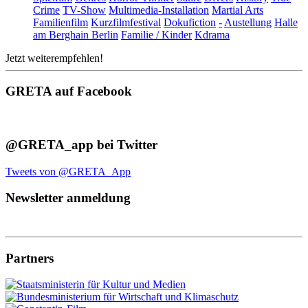
Crime
TV-Show
Multimedia-Installation
Martial Arts
Familienfilm
Kurzfilmfestival
Dokufiction
-
Austellung
Halle
am Berghain Berlin
Familie / Kinder
Kdrama
Jetzt weiterempfehlen!
GRETA auf Facebook
@GRETA_app bei Twitter
Tweets von @GRETA_App
Newsletter anmeldung
Partners