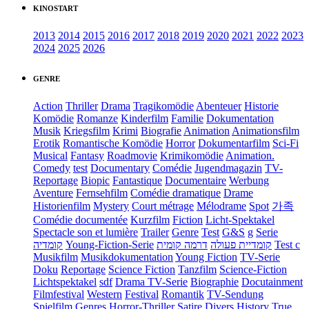
KINOSTART
2013
2014
2015
2016
2017
2018
2019
2020
2021
2022
2023
2024
2025
2026
GENRE
Action
Thriller
Drama
Tragikomödie
Abenteuer
Historie
Komödie
Romanze
Kinderfilm
Familie
Dokumentation
Musik
Kriegsfilm
Krimi
Biografie
Animation
Animationsfilm
Erotik
Romantische Komödie
Horror
Dokumentarfilm
Sci-Fi
Musical
Fantasy
Roadmovie
Krimikomödie
Animation.
Comedy
test
Documentary
Comédie
Jugendmagazin
TV-
Reportage
Biopic
Fantastique
Documentaire
Werbung
Aventure
Fernsehfilm
Comédie dramatique
Drame
Historienfilm
Mystery
Court métrage
Mélodrame
Spot
가족
Comédie documentée
Kurzfilm
Fiction
Licht-Spektakel
Spectacle son et lumière
Trailer
Genre
Test
G&S
g
Serie
קומדיה
Young-Fiction-Serie
דרמה קומית
קומדיית פעולה
Test c
Musikfilm
Musikdokumentation
Young Fiction
TV-Serie
Doku
Reportage
Science Fiction
Tanzfilm
Science-Fiction
Lichtspektakel
sdf
Drama TV-Serie
Biographie
Docutainment
Filmfestival
Western
Festival
Romantik
TV-Sendung
Spielfilm
Genres
Horror-Thriller
Satire
Divers
History
True