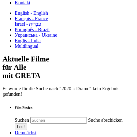
Kontakt
English - English
Français - France
עִבְרִית - Israel
Português - Brazil
Українська - Ukraine
Englis - India
Multilingual
Aktuelle Filme
für Alle
mit GRETA
Es wurde für die Suche nach "2020 :: Drame" kein Ergebnis
gefunden!
Film Finden
Suchen
Suche abschicken
Demnächst