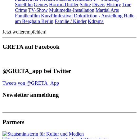
Spielfilm
Genres
Horror-Thriller
Satire
Divers
History
True
Crime
TV-Show
Multimedia-Installation
Martial Arts
Familienfilm
Kurzfilmfestival
Dokufiction
-
Austellung
Halle
am Berghain Berlin
Familie / Kinder
Kdrama
Jetzt weiterempfehlen!
GRETA auf Facebook
@GRETA_app bei Twitter
Tweets von @GRETA_App
Newsletter anmeldung
Partners