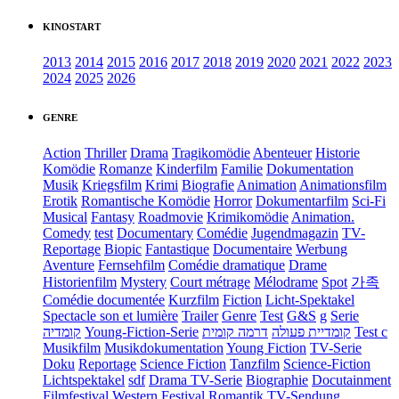
KINOSTART
2013
2014
2015
2016
2017
2018
2019
2020
2021
2022
2023
2024
2025
2026
GENRE
Action
Thriller
Drama
Tragikomödie
Abenteuer
Historie
Komödie
Romanze
Kinderfilm
Familie
Dokumentation
Musik
Kriegsfilm
Krimi
Biografie
Animation
Animationsfilm
Erotik
Romantische Komödie
Horror
Dokumentarfilm
Sci-Fi
Musical
Fantasy
Roadmovie
Krimikomödie
Animation.
Comedy
test
Documentary
Comédie
Jugendmagazin
TV-
Reportage
Biopic
Fantastique
Documentaire
Werbung
Aventure
Fernsehfilm
Comédie dramatique
Drame
Historienfilm
Mystery
Court métrage
Mélodrame
Spot
가족
Comédie documentée
Kurzfilm
Fiction
Licht-Spektakel
Spectacle son et lumière
Trailer
Genre
Test
G&S
g
Serie
קומדיה
Young-Fiction-Serie
דרמה קומית
קומדיית פעולה
Test c
Musikfilm
Musikdokumentation
Young Fiction
TV-Serie
Doku
Reportage
Science Fiction
Tanzfilm
Science-Fiction
Lichtspektakel
sdf
Drama TV-Serie
Biographie
Docutainment
Filmfestival
Western
Festival
Romantik
TV-Sendung