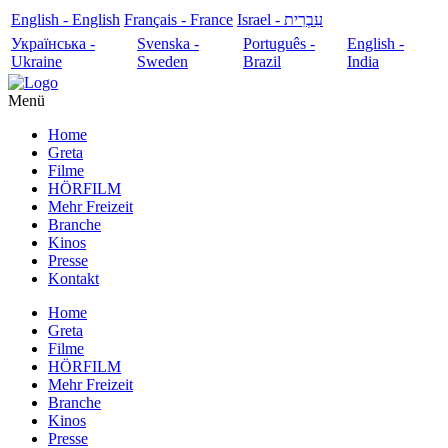
English - English
Français - France
עִבְרִית - Israel
Українська -
Svenska -
Português -
English -
Ukraine
Sweden
Brazil
India
Menü
Home
Greta
Filme
HÖRFILM
Mehr Freizeit
Branche
Kinos
Presse
Kontakt
Home
Greta
Filme
HÖRFILM
Mehr Freizeit
Branche
Kinos
Presse