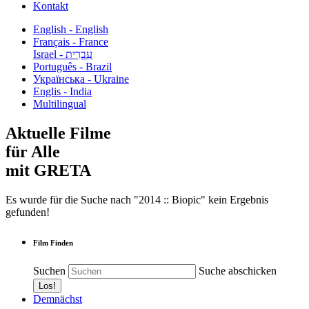
Kontakt
English - English
Français - France
עִבְרִית - Israel
Português - Brazil
Українська - Ukraine
Englis - India
Multilingual
Aktuelle Filme
für Alle
mit GRETA
Es wurde für die Suche nach "2014 :: Biopic" kein Ergebnis
gefunden!
Film Finden
Suchen
Suche abschicken
Demnächst