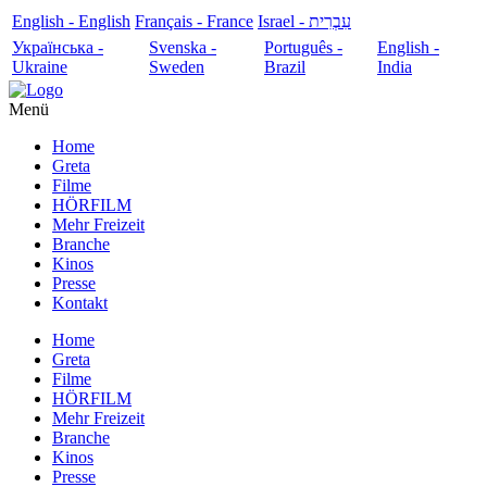
English - English
Français - France
עִבְרִית - Israel
Українська -
Svenska -
Português -
English -
Ukraine
Sweden
Brazil
India
Menü
Home
Greta
Filme
HÖRFILM
Mehr Freizeit
Branche
Kinos
Presse
Kontakt
Home
Greta
Filme
HÖRFILM
Mehr Freizeit
Branche
Kinos
Presse