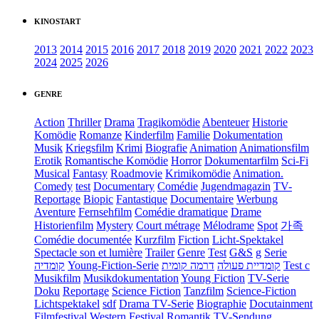
KINOSTART
2013
2014
2015
2016
2017
2018
2019
2020
2021
2022
2023
2024
2025
2026
GENRE
Action
Thriller
Drama
Tragikomödie
Abenteuer
Historie
Komödie
Romanze
Kinderfilm
Familie
Dokumentation
Musik
Kriegsfilm
Krimi
Biografie
Animation
Animationsfilm
Erotik
Romantische Komödie
Horror
Dokumentarfilm
Sci-Fi
Musical
Fantasy
Roadmovie
Krimikomödie
Animation.
Comedy
test
Documentary
Comédie
Jugendmagazin
TV-
Reportage
Biopic
Fantastique
Documentaire
Werbung
Aventure
Fernsehfilm
Comédie dramatique
Drame
Historienfilm
Mystery
Court métrage
Mélodrame
Spot
가족
Comédie documentée
Kurzfilm
Fiction
Licht-Spektakel
Spectacle son et lumière
Trailer
Genre
Test
G&S
g
Serie
קומדיה
Young-Fiction-Serie
דרמה קומית
קומדיית פעולה
Test c
Musikfilm
Musikdokumentation
Young Fiction
TV-Serie
Doku
Reportage
Science Fiction
Tanzfilm
Science-Fiction
Lichtspektakel
sdf
Drama TV-Serie
Biographie
Docutainment
Filmfestival
Western
Festival
Romantik
TV-Sendung