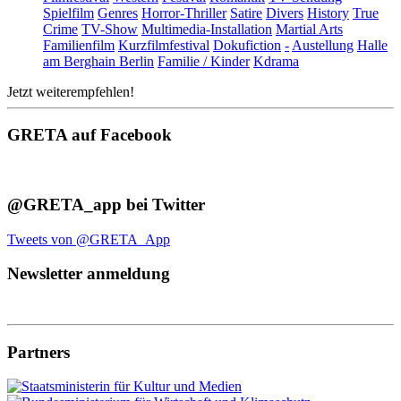
Spielfilm
Genres
Horror-Thriller
Satire
Divers
History
True
Crime
TV-Show
Multimedia-Installation
Martial Arts
Familienfilm
Kurzfilmfestival
Dokufiction
-
Austellung
Halle
am Berghain Berlin
Familie / Kinder
Kdrama
Jetzt weiterempfehlen!
GRETA auf Facebook
@GRETA_app bei Twitter
Tweets von @GRETA_App
Newsletter anmeldung
Partners