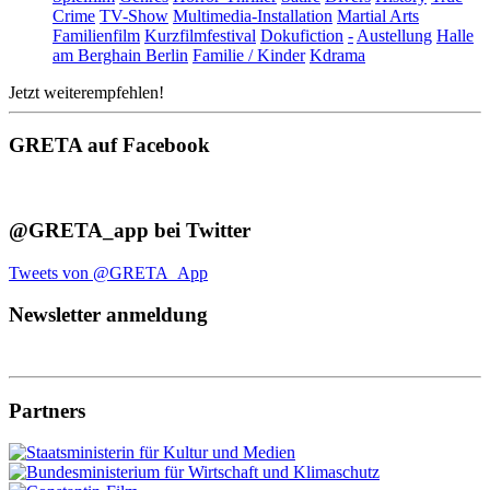
Crime
TV-Show
Multimedia-Installation
Martial Arts
Familienfilm
Kurzfilmfestival
Dokufiction
-
Austellung
Halle
am Berghain Berlin
Familie / Kinder
Kdrama
Jetzt weiterempfehlen!
GRETA auf Facebook
@GRETA_app bei Twitter
Tweets von @GRETA_App
Newsletter anmeldung
Partners