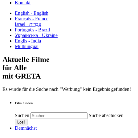
Kontakt
English - English
Français - France
עִבְרִית - Israel
Português - Brazil
Українська - Ukraine
Englis - India
Multilingual
Aktuelle Filme
für Alle
mit GRETA
Es wurde für die Suche nach "Werbung" kein Ergebnis gefunden!
Film Finden
Suchen
Suche abschicken
Demnächst