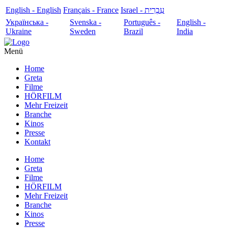
English - English
Français - France
עִבְרִית - Israel
Українська -
Svenska -
Português -
English -
Ukraine
Sweden
Brazil
India
Menü
Home
Greta
Filme
HÖRFILM
Mehr Freizeit
Branche
Kinos
Presse
Kontakt
Home
Greta
Filme
HÖRFILM
Mehr Freizeit
Branche
Kinos
Presse