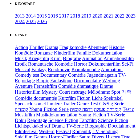
KINOSTART
2013
2014
2015
2016
2017
2018
2019
2020
2021
2022
2023
2024
2025
2026
GENRE
Action
Thriller
Drama
Tragikomödie
Abenteuer
Historie
Komödie
Romanze
Kinderfilm
Familie
Dokumentation
Musik
Kriegsfilm
Krimi
Biografie
Animation
Animationsfilm
Erotik
Romantische Komödie
Horror
Dokumentarfilm
Sci-Fi
Musical
Fantasy
Roadmovie
Krimikomödie
Animation.
Comedy
test
Documentary
Comédie
Jugendmagazin
TV-
Reportage
Biopic
Fantastique
Documentaire
Werbung
Aventure
Fernsehfilm
Comédie dramatique
Drame
Historienfilm
Mystery
Court métrage
Mélodrame
Spot
가족
Comédie documentée
Kurzfilm
Fiction
Licht-Spektakel
Spectacle son et lumière
Trailer
Genre
Test
G&S
g
Serie
קומדיה
Young-Fiction-Serie
דרמה קומית
קומדיית פעולה
Test c
Musikfilm
Musikdokumentation
Young Fiction
TV-Serie
Doku
Reportage
Science Fiction
Tanzfilm
Science-Fiction
Lichtspektakel
sdf
Drama TV-Serie
Biographie
Docutainment
Filmfestival
Western
Festival
Romantik
TV-Sendung
Spielfilm
Genres
Horror-Thriller
Satire
Divers
History
True