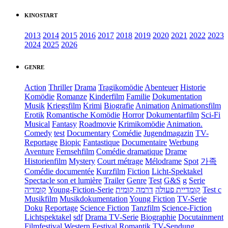
KINOSTART
2013
2014
2015
2016
2017
2018
2019
2020
2021
2022
2023
2024
2025
2026
GENRE
Action
Thriller
Drama
Tragikomödie
Abenteuer
Historie
Komödie
Romanze
Kinderfilm
Familie
Dokumentation
Musik
Kriegsfilm
Krimi
Biografie
Animation
Animationsfilm
Erotik
Romantische Komödie
Horror
Dokumentarfilm
Sci-Fi
Musical
Fantasy
Roadmovie
Krimikomödie
Animation.
Comedy
test
Documentary
Comédie
Jugendmagazin
TV-
Reportage
Biopic
Fantastique
Documentaire
Werbung
Aventure
Fernsehfilm
Comédie dramatique
Drame
Historienfilm
Mystery
Court métrage
Mélodrame
Spot
가족
Comédie documentée
Kurzfilm
Fiction
Licht-Spektakel
Spectacle son et lumière
Trailer
Genre
Test
G&S
g
Serie
קומדיה
Young-Fiction-Serie
דרמה קומית
קומדיית פעולה
Test c
Musikfilm
Musikdokumentation
Young Fiction
TV-Serie
Doku
Reportage
Science Fiction
Tanzfilm
Science-Fiction
Lichtspektakel
sdf
Drama TV-Serie
Biographie
Docutainment
Filmfestival
Western
Festival
Romantik
TV-Sendung