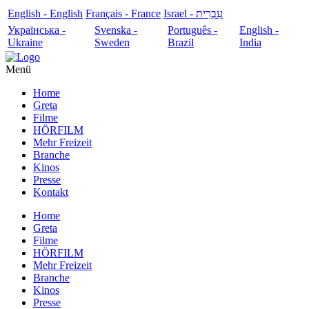
English - English
Français - France
עִבְרִית - Israel
Українська -
Svenska -
Português -
English -
Ukraine
Sweden
Brazil
India
Menü
Home
Greta
Filme
HÖRFILM
Mehr Freizeit
Branche
Kinos
Presse
Kontakt
Home
Greta
Filme
HÖRFILM
Mehr Freizeit
Branche
Kinos
Presse