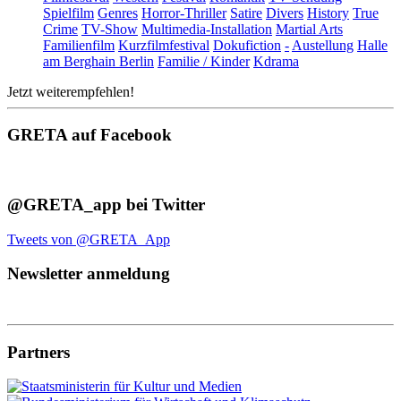
Spielfilm
Genres
Horror-Thriller
Satire
Divers
History
True
Crime
TV-Show
Multimedia-Installation
Martial Arts
Familienfilm
Kurzfilmfestival
Dokufiction
-
Austellung
Halle
am Berghain Berlin
Familie / Kinder
Kdrama
Jetzt weiterempfehlen!
GRETA auf Facebook
@GRETA_app bei Twitter
Tweets von @GRETA_App
Newsletter anmeldung
Partners