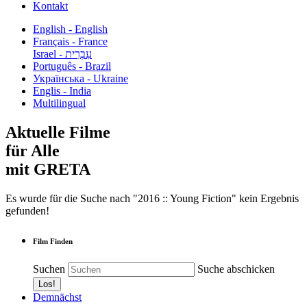
Kontakt
English - English
Français - France
עִבְרִית - Israel
Português - Brazil
Українська - Ukraine
Englis - India
Multilingual
Aktuelle Filme
für Alle
mit GRETA
Es wurde für die Suche nach "2016 :: Young Fiction" kein Ergebnis
gefunden!
Film Finden
Suchen
Suche abschicken
Demnächst