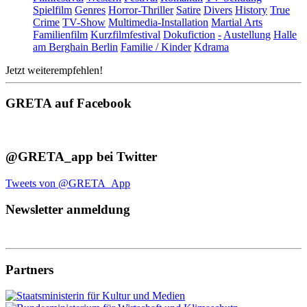
Spielfilm
Genres
Horror-Thriller
Satire
Divers
History
True
Crime
TV-Show
Multimedia-Installation
Martial Arts
Familienfilm
Kurzfilmfestival
Dokufiction
-
Austellung
Halle
am Berghain Berlin
Familie / Kinder
Kdrama
Jetzt weiterempfehlen!
GRETA auf Facebook
@GRETA_app bei Twitter
Tweets von @GRETA_App
Newsletter anmeldung
Partners