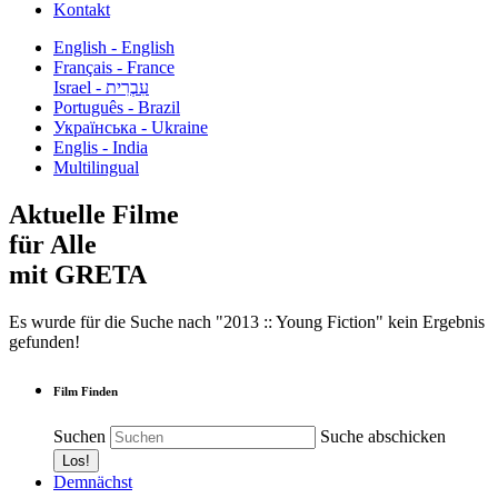
Kontakt
English - English
Français - France
עִבְרִית - Israel
Português - Brazil
Українська - Ukraine
Englis - India
Multilingual
Aktuelle Filme
für Alle
mit GRETA
Es wurde für die Suche nach "2013 :: Young Fiction" kein Ergebnis
gefunden!
Film Finden
Suchen
Suche abschicken
Demnächst