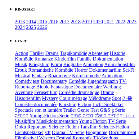
KINOSTART
2013
2014
2015
2016
2017
2018
2019
2020
2021
2022
2023
2024
2025
2026
GENRE
Action
Thriller
Drama
Tragikomödie
Abenteuer
Historie
Komödie
Romanze
Kinderfilm
Familie
Dokumentation
Musik
Kriegsfilm
Krimi
Biografie
Animation
Animationsfilm
Erotik
Romantische Komödie
Horror
Dokumentarfilm
Sci-Fi
Musical
Fantasy
Roadmovie
Krimikomödie
Animation.
Comedy
test
Documentary
Comédie
Jugendmagazin
TV-
Reportage
Biopic
Fantastique
Documentaire
Werbung
Aventure
Fernsehfilm
Comédie dramatique
Drame
Historienfilm
Mystery
Court métrage
Mélodrame
Spot
가족
Comédie documentée
Kurzfilm
Fiction
Licht-Spektakel
Spectacle son et lumière
Trailer
Genre
Test
G&S
g
Serie
קומדיה
Young-Fiction-Serie
דרמה קומית
קומדיית פעולה
Test c
Musikfilm
Musikdokumentation
Young Fiction
TV-Serie
Doku
Reportage
Science Fiction
Tanzfilm
Science-Fiction
Lichtspektakel
sdf
Drama TV-Serie
Biographie
Docutainment
Filmfestival
Western
Festival
Romantik
TV-Sendung