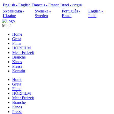
English - English
Français - France
עִבְרִית - Israel
Українська -
Svenska -
Português -
English -
Ukraine
Sweden
Brazil
India
Menü
Home
Greta
Filme
HÖRFILM
Mehr Freizeit
Branche
Kinos
Presse
Kontakt
Home
Greta
Filme
HÖRFILM
Mehr Freizeit
Branche
Kinos
Presse