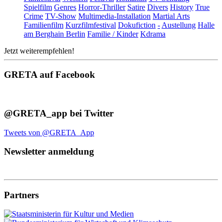
Spielfilm
Genres
Horror-Thriller
Satire
Divers
History
True
Crime
TV-Show
Multimedia-Installation
Martial Arts
Familienfilm
Kurzfilmfestival
Dokufiction
-
Austellung
Halle
am Berghain Berlin
Familie / Kinder
Kdrama
Jetzt weiterempfehlen!
GRETA auf Facebook
@GRETA_app bei Twitter
Tweets von @GRETA_App
Newsletter anmeldung
Partners