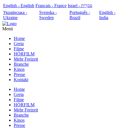
English - English
Français - France
עִבְרִית - Israel
Українська -
Svenska -
Português -
English -
Ukraine
Sweden
Brazil
India
Menü
Home
Greta
Filme
HÖRFILM
Mehr Freizeit
Branche
Kinos
Presse
Kontakt
Home
Greta
Filme
HÖRFILM
Mehr Freizeit
Branche
Kinos
Presse