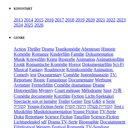
KINOSTART
2013
2014
2015
2016
2017
2018
2019
2020
2021
2022
2023
2024
2025
2026
GENRE
Action
Thriller
Drama
Tragikomödie
Abenteuer
Historie
Komödie
Romanze
Kinderfilm
Familie
Dokumentation
Musik
Kriegsfilm
Krimi
Biografie
Animation
Animationsfilm
Erotik
Romantische Komödie
Horror
Dokumentarfilm
Sci-Fi
Musical
Fantasy
Roadmovie
Krimikomödie
Animation.
Comedy
test
Documentary
Comédie
Jugendmagazin
TV-
Reportage
Biopic
Fantastique
Documentaire
Werbung
Aventure
Fernsehfilm
Comédie dramatique
Drame
Historienfilm
Mystery
Court métrage
Mélodrame
Spot
가족
Comédie documentée
Kurzfilm
Fiction
Licht-Spektakel
Spectacle son et lumière
Trailer
Genre
Test
G&S
g
Serie
קומדיה
Young-Fiction-Serie
דרמה קומית
קומדיית פעולה
Test c
Musikfilm
Musikdokumentation
Young Fiction
TV-Serie
Doku
Reportage
Science Fiction
Tanzfilm
Science-Fiction
Lichtspektakel
sdf
Drama TV-Serie
Biographie
Docutainment
Filmfestival
Western
Festival
Romantik
TV-Sendung