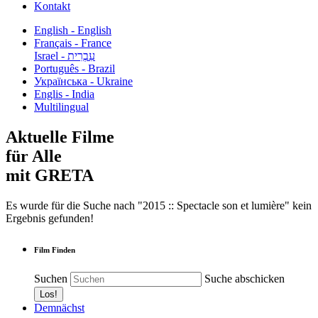
Kontakt
English - English
Français - France
עִבְרִית - Israel
Português - Brazil
Українська - Ukraine
Englis - India
Multilingual
Aktuelle Filme
für Alle
mit GRETA
Es wurde für die Suche nach "2015 :: Spectacle son et lumière" kein
Ergebnis gefunden!
Film Finden
Suchen
Suche abschicken
Demnächst