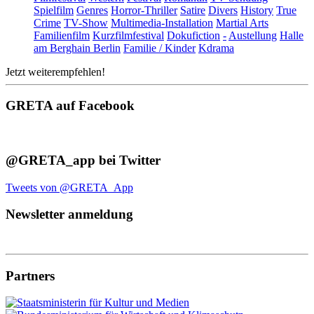
Spielfilm
Genres
Horror-Thriller
Satire
Divers
History
True
Crime
TV-Show
Multimedia-Installation
Martial Arts
Familienfilm
Kurzfilmfestival
Dokufiction
-
Austellung
Halle
am Berghain Berlin
Familie / Kinder
Kdrama
Jetzt weiterempfehlen!
GRETA auf Facebook
@GRETA_app bei Twitter
Tweets von @GRETA_App
Newsletter anmeldung
Partners