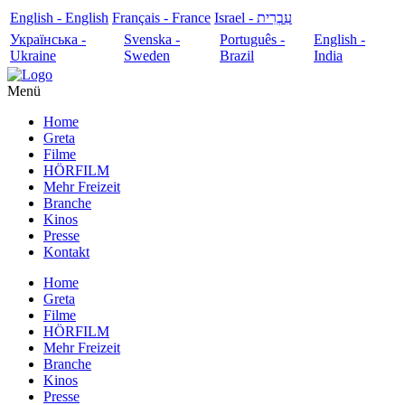
English - English
Français - France
עִבְרִית - Israel
Українська -
Svenska -
Português -
English -
Ukraine
Sweden
Brazil
India
Menü
Home
Greta
Filme
HÖRFILM
Mehr Freizeit
Branche
Kinos
Presse
Kontakt
Home
Greta
Filme
HÖRFILM
Mehr Freizeit
Branche
Kinos
Presse