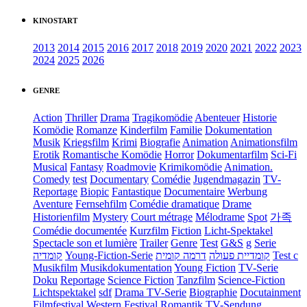
KINOSTART
2013
2014
2015
2016
2017
2018
2019
2020
2021
2022
2023
2024
2025
2026
GENRE
Action
Thriller
Drama
Tragikomödie
Abenteuer
Historie
Komödie
Romanze
Kinderfilm
Familie
Dokumentation
Musik
Kriegsfilm
Krimi
Biografie
Animation
Animationsfilm
Erotik
Romantische Komödie
Horror
Dokumentarfilm
Sci-Fi
Musical
Fantasy
Roadmovie
Krimikomödie
Animation.
Comedy
test
Documentary
Comédie
Jugendmagazin
TV-
Reportage
Biopic
Fantastique
Documentaire
Werbung
Aventure
Fernsehfilm
Comédie dramatique
Drame
Historienfilm
Mystery
Court métrage
Mélodrame
Spot
가족
Comédie documentée
Kurzfilm
Fiction
Licht-Spektakel
Spectacle son et lumière
Trailer
Genre
Test
G&S
g
Serie
קומדיה
Young-Fiction-Serie
דרמה קומית
קומדיית פעולה
Test c
Musikfilm
Musikdokumentation
Young Fiction
TV-Serie
Doku
Reportage
Science Fiction
Tanzfilm
Science-Fiction
Lichtspektakel
sdf
Drama TV-Serie
Biographie
Docutainment
Filmfestival
Western
Festival
Romantik
TV-Sendung