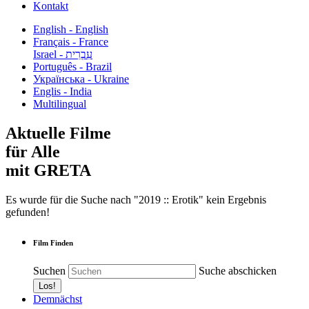
Kontakt
English - English
Français - France
עִבְרִית - Israel
Português - Brazil
Українська - Ukraine
Englis - India
Multilingual
Aktuelle Filme
für Alle
mit GRETA
Es wurde für die Suche nach "2019 :: Erotik" kein Ergebnis
gefunden!
Film Finden
Suchen
Suche abschicken
Demnächst