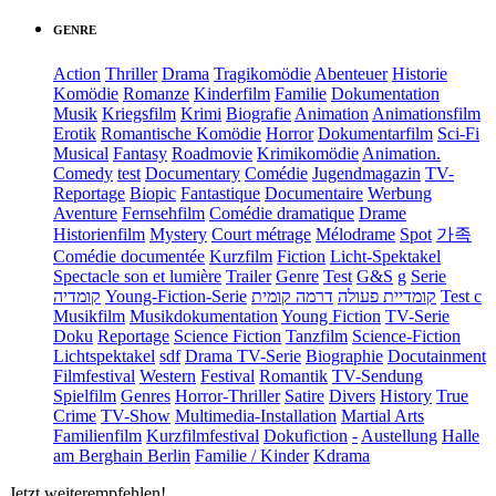
GENRE
Action
Thriller
Drama
Tragikomödie
Abenteuer
Historie
Komödie
Romanze
Kinderfilm
Familie
Dokumentation
Musik
Kriegsfilm
Krimi
Biografie
Animation
Animationsfilm
Erotik
Romantische Komödie
Horror
Dokumentarfilm
Sci-Fi
Musical
Fantasy
Roadmovie
Krimikomödie
Animation.
Comedy
test
Documentary
Comédie
Jugendmagazin
TV-
Reportage
Biopic
Fantastique
Documentaire
Werbung
Aventure
Fernsehfilm
Comédie dramatique
Drame
Historienfilm
Mystery
Court métrage
Mélodrame
Spot
가족
Comédie documentée
Kurzfilm
Fiction
Licht-Spektakel
Spectacle son et lumière
Trailer
Genre
Test
G&S
g
Serie
קומדיה
Young-Fiction-Serie
דרמה קומית
קומדיית פעולה
Test c
Musikfilm
Musikdokumentation
Young Fiction
TV-Serie
Doku
Reportage
Science Fiction
Tanzfilm
Science-Fiction
Lichtspektakel
sdf
Drama TV-Serie
Biographie
Docutainment
Filmfestival
Western
Festival
Romantik
TV-Sendung
Spielfilm
Genres
Horror-Thriller
Satire
Divers
History
True
Crime
TV-Show
Multimedia-Installation
Martial Arts
Familienfilm
Kurzfilmfestival
Dokufiction
-
Austellung
Halle
am Berghain Berlin
Familie / Kinder
Kdrama
Jetzt weiterempfehlen!