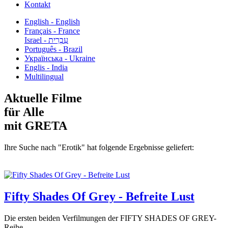
Kontakt
English - English
Français - France
עִבְרִית - Israel
Português - Brazil
Українська - Ukraine
Englis - India
Multilingual
Aktuelle Filme
für Alle
mit GRETA
Ihre Suche nach "Erotik" hat folgende Ergebnisse geliefert:
Fifty Shades Of Grey - Befreite Lust
Die ersten beiden Verfilmungen der FIFTY SHADES OF GREY-
Reihe...