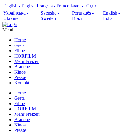
English - English
Français - France
עִבְרִית - Israel
Українська -
Svenska -
Português -
English -
Ukraine
Sweden
Brazil
India
Menü
Home
Greta
Filme
HÖRFILM
Mehr Freizeit
Branche
Kinos
Presse
Kontakt
Home
Greta
Filme
HÖRFILM
Mehr Freizeit
Branche
Kinos
Presse