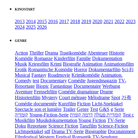
KINOSTART
2013
2014
2015
2016
2017
2018
2019
2020
2021
2022
2023
2024
2025
2026
GENRE
Action
Thriller
Drama
Tragikomödie
Abenteuer
Historie
Komödie
Romanze
Kinderfilm
Familie
Dokumentation
Musik
Kriegsfilm
Krimi
Biografie
Animation
Animationsfilm
Erotik
Romantische Komödie
Horror
Dokumentarfilm
Sci-Fi
Musical
Fantasy
Roadmovie
Krimikomödie
Animation.
Comedy
test
Documentary
Comédie
Jugendmagazin
TV-
Reportage
Biopic
Fantastique
Documentaire
Werbung
Aventure
Fernsehfilm
Comédie dramatique
Drame
Historienfilm
Mystery
Court métrage
Mélodrame
Spot
가족
Comédie documentée
Kurzfilm
Fiction
Licht-Spektakel
Spectacle son et lumière
Trailer
Genre
Test
G&S
g
Serie
קומדיה
Young-Fiction-Serie
דרמה קומית
קומדיית פעולה
Test c
Musikfilm
Musikdokumentation
Young Fiction
TV-Serie
Doku
Reportage
Science Fiction
Tanzfilm
Science-Fiction
Lichtspektakel
sdf
Drama TV-Serie
Biographie
Docutainment
Filmfestival
Western
Festival
Romantik
TV-Sendung