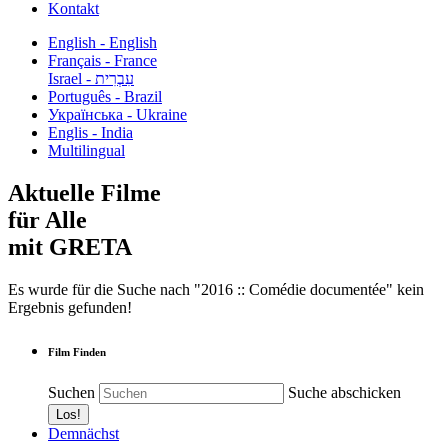
Kontakt
English - English
Français - France
עִבְרִית - Israel
Português - Brazil
Українська - Ukraine
Englis - India
Multilingual
Aktuelle Filme
für Alle
mit GRETA
Es wurde für die Suche nach "2016 :: Comédie documentée" kein
Ergebnis gefunden!
Film Finden
Suchen
Suche abschicken
Demnächst