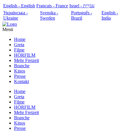
English - English
Français - France
עִבְרִית - Israel
Українська -
Svenska -
Português -
English -
Ukraine
Sweden
Brazil
India
Menü
Home
Greta
Filme
HÖRFILM
Mehr Freizeit
Branche
Kinos
Presse
Kontakt
Home
Greta
Filme
HÖRFILM
Mehr Freizeit
Branche
Kinos
Presse