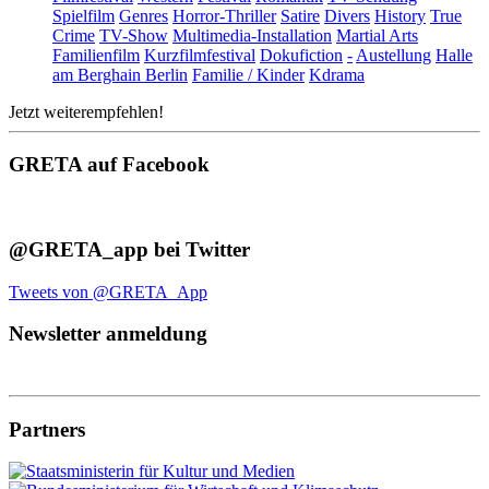
Spielfilm
Genres
Horror-Thriller
Satire
Divers
History
True
Crime
TV-Show
Multimedia-Installation
Martial Arts
Familienfilm
Kurzfilmfestival
Dokufiction
-
Austellung
Halle
am Berghain Berlin
Familie / Kinder
Kdrama
Jetzt weiterempfehlen!
GRETA auf Facebook
@GRETA_app bei Twitter
Tweets von @GRETA_App
Newsletter anmeldung
Partners