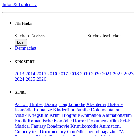
Infos & Trailer →
Film Finden
Suchen
Suche abschicken
Demnächst
KINOSTART
2013
2014
2015
2016
2017
2018
2019
2020
2021
2022
2023
2024
2025
2026
GENRE
Action
Thriller
Drama
Tragikomödie
Abenteuer
Historie
Komödie
Romanze
Kinderfilm
Familie
Dokumentation
Musik
Kriegsfilm
Krimi
Biografie
Animation
Animationsfilm
Erotik
Romantische Komödie
Horror
Dokumentarfilm
Sci-Fi
Musical
Fantasy
Roadmovie
Krimikomödie
Animation.
Comedy
test
Documentary
Comédie
Jugendmagazin
TV-