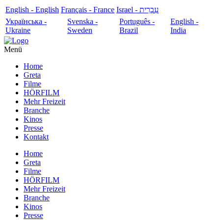
English - English
Français - France
עִבְרִית - Israel
Українська -
Svenska -
Português -
English -
Ukraine
Sweden
Brazil
India
Menü
Home
Greta
Filme
HÖRFILM
Mehr Freizeit
Branche
Kinos
Presse
Kontakt
Home
Greta
Filme
HÖRFILM
Mehr Freizeit
Branche
Kinos
Presse