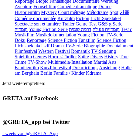
Reportage
Biopic
Fantastique
Documentaire
Werbung
Aventure
Fernsehfilm
Comédie dramatique
Drame
Historienfilm
Mystery
Court métrage
Mélodrame
Spot
가족
Comédie documentée
Kurzfilm
Fiction
Licht-Spektakel
Spectacle son et lumière
Trailer
Genre
Test
G&S
g
Serie
קומדיה
Young-Fiction-Serie
דרמה קומית
קומדיית פעולה
Test c
Musikfilm
Musikdokumentation
Young Fiction
TV-Serie
Doku
Reportage
Science Fiction
Tanzfilm
Science-Fiction
Lichtspektakel
sdf
Drama TV-Serie
Biographie
Docutainment
Filmfestival
Western
Festival
Romantik
TV-Sendung
Spielfilm
Genres
Horror-Thriller
Satire
Divers
History
True
Crime
TV-Show
Multimedia-Installation
Martial Arts
Familienfilm
Kurzfilmfestival
Dokufiction
-
Austellung
Halle
am Berghain Berlin
Familie / Kinder
Kdrama
Jetzt weiterempfehlen!
GRETA auf Facebook
@GRETA_app bei Twitter
Tweets von @GRETA_App