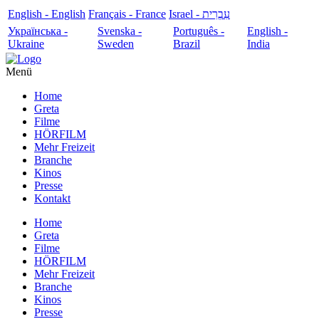
English - English
Français - France
עִבְרִית - Israel
Українська -
Svenska -
Português -
English -
Ukraine
Sweden
Brazil
India
Menü
Home
Greta
Filme
HÖRFILM
Mehr Freizeit
Branche
Kinos
Presse
Kontakt
Home
Greta
Filme
HÖRFILM
Mehr Freizeit
Branche
Kinos
Presse