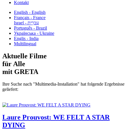
Kontakt
English - English
Français - France
עִבְרִית - Israel
Português - Brazil
Українська - Ukraine
Englis - India
Multilingual
Aktuelle Filme
für Alle
mit GRETA
Ihre Suche nach "Multimedia-Installation" hat folgende Ergebnisse
geliefert:
Laure Prouvost: WE FELT A STAR
DYING