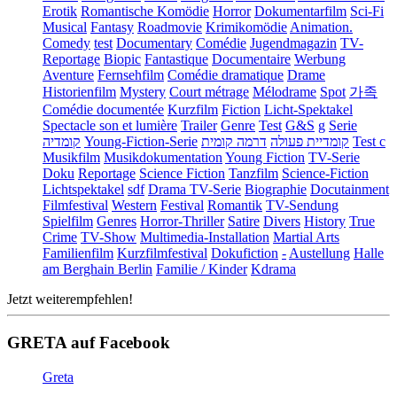
Erotik
Romantische Komödie
Horror
Dokumentarfilm
Sci-Fi
Musical
Fantasy
Roadmovie
Krimikomödie
Animation.
Comedy
test
Documentary
Comédie
Jugendmagazin
TV-
Reportage
Biopic
Fantastique
Documentaire
Werbung
Aventure
Fernsehfilm
Comédie dramatique
Drame
Historienfilm
Mystery
Court métrage
Mélodrame
Spot
가족
Comédie documentée
Kurzfilm
Fiction
Licht-Spektakel
Spectacle son et lumière
Trailer
Genre
Test
G&S
g
Serie
קומדיה
Young-Fiction-Serie
דרמה קומית
קומדיית פעולה
Test c
Musikfilm
Musikdokumentation
Young Fiction
TV-Serie
Doku
Reportage
Science Fiction
Tanzfilm
Science-Fiction
Lichtspektakel
sdf
Drama TV-Serie
Biographie
Docutainment
Filmfestival
Western
Festival
Romantik
TV-Sendung
Spielfilm
Genres
Horror-Thriller
Satire
Divers
History
True
Crime
TV-Show
Multimedia-Installation
Martial Arts
Familienfilm
Kurzfilmfestival
Dokufiction
-
Austellung
Halle
am Berghain Berlin
Familie / Kinder
Kdrama
Jetzt weiterempfehlen!
GRETA auf Facebook
Greta