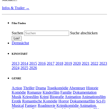
Infos & Trailer →
Film Finden
Suchen
Suche abschicken
Demnächst
KINOSTART
2013
2014
2015
2016
2017
2018
2019
2020
2021
2022
2023
2024
2025
2026
GENRE
Action
Thriller
Drama
Tragikomödie
Abenteuer
Historie
Komödie
Romanze
Kinderfilm
Familie
Dokumentation
Musik
Kriegsfilm
Krimi
Biografie
Animation
Animationsfilm
Erotik
Romantische Komödie
Horror
Dokumentarfilm
Sci-Fi
Musical
Fantasy
Roadmovie
Krimikomödie
Animation.