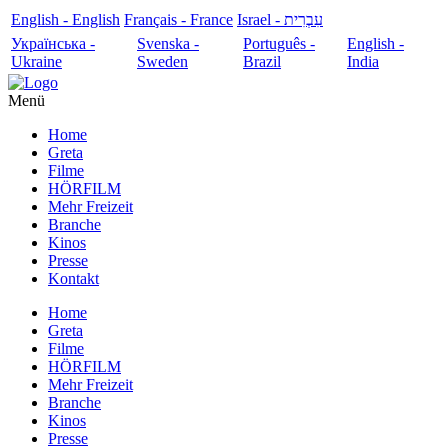
English - English
Français - France
עִבְרִית - Israel
Українська -
Svenska -
Português -
English -
Ukraine
Sweden
Brazil
India
Menü
Home
Greta
Filme
HÖRFILM
Mehr Freizeit
Branche
Kinos
Presse
Kontakt
Home
Greta
Filme
HÖRFILM
Mehr Freizeit
Branche
Kinos
Presse