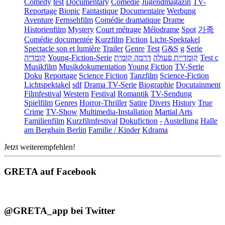
Comedy
test
Documentary
Comédie
Jugendmagazin
TV-
Reportage
Biopic
Fantastique
Documentaire
Werbung
Aventure
Fernsehfilm
Comédie dramatique
Drame
Historienfilm
Mystery
Court métrage
Mélodrame
Spot
가족
Comédie documentée
Kurzfilm
Fiction
Licht-Spektakel
Spectacle son et lumière
Trailer
Genre
Test
G&S
g
Serie
קומדיה
Young-Fiction-Serie
דרמה קומית
קומדיית פעולה
Test c
Musikfilm
Musikdokumentation
Young Fiction
TV-Serie
Doku
Reportage
Science Fiction
Tanzfilm
Science-Fiction
Lichtspektakel
sdf
Drama TV-Serie
Biographie
Docutainment
Filmfestival
Western
Festival
Romantik
TV-Sendung
Spielfilm
Genres
Horror-Thriller
Satire
Divers
History
True
Crime
TV-Show
Multimedia-Installation
Martial Arts
Familienfilm
Kurzfilmfestival
Dokufiction
-
Austellung
Halle
am Berghain Berlin
Familie / Kinder
Kdrama
Jetzt weiterempfehlen!
GRETA auf Facebook
@GRETA_app bei Twitter