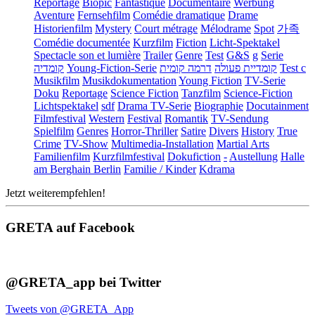
Reportage
Biopic
Fantastique
Documentaire
Werbung
Aventure
Fernsehfilm
Comédie dramatique
Drame
Historienfilm
Mystery
Court métrage
Mélodrame
Spot
가족
Comédie documentée
Kurzfilm
Fiction
Licht-Spektakel
Spectacle son et lumière
Trailer
Genre
Test
G&S
g
Serie
קומדיה
Young-Fiction-Serie
דרמה קומית
קומדיית פעולה
Test c
Musikfilm
Musikdokumentation
Young Fiction
TV-Serie
Doku
Reportage
Science Fiction
Tanzfilm
Science-Fiction
Lichtspektakel
sdf
Drama TV-Serie
Biographie
Docutainment
Filmfestival
Western
Festival
Romantik
TV-Sendung
Spielfilm
Genres
Horror-Thriller
Satire
Divers
History
True
Crime
TV-Show
Multimedia-Installation
Martial Arts
Familienfilm
Kurzfilmfestival
Dokufiction
-
Austellung
Halle
am Berghain Berlin
Familie / Kinder
Kdrama
Jetzt weiterempfehlen!
GRETA auf Facebook
@GRETA_app bei Twitter
Tweets von @GRETA_App