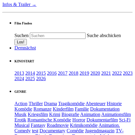
Infos & Trailer →
Film Finden
Suchen
Suche abschicken
Demnächst
KINOSTART
2013
2014
2015
2016
2017
2018
2019
2020
2021
2022
2023
2024
2025
2026
GENRE
Action
Thriller
Drama
Tragikomödie
Abenteuer
Historie
Komödie
Romanze
Kinderfilm
Familie
Dokumentation
Musik
Kriegsfilm
Krimi
Biografie
Animation
Animationsfilm
Erotik
Romantische Komödie
Horror
Dokumentarfilm
Sci-Fi
Musical
Fantasy
Roadmovie
Krimikomödie
Animation.
Comedy
test
Documentary
Comédie
Jugendmagazin
TV-