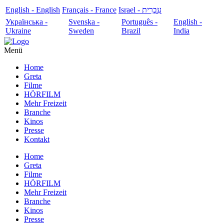
English - English
Français - France
עִבְרִית - Israel
Українська -
Svenska -
Português -
English -
Ukraine
Sweden
Brazil
India
Menü
Home
Greta
Filme
HÖRFILM
Mehr Freizeit
Branche
Kinos
Presse
Kontakt
Home
Greta
Filme
HÖRFILM
Mehr Freizeit
Branche
Kinos
Presse