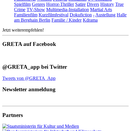
Spielfilm
Genres
Horror-Thriller
Satire
Divers
History
True
Crime
TV-Show
Multimedia-Installation
Martial Arts
Familienfilm
Kurzfilmfestival
Dokufiction
-
Austellung
Halle
am Berghain Berlin
Familie / Kinder
Kdrama
Jetzt weiterempfehlen!
GRETA auf Facebook
@GRETA_app bei Twitter
Tweets von @GRETA_App
Newsletter anmeldung
Partners