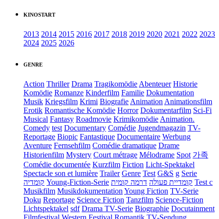
KINOSTART
2013
2014
2015
2016
2017
2018
2019
2020
2021
2022
2023
2024
2025
2026
GENRE
Action
Thriller
Drama
Tragikomödie
Abenteuer
Historie
Komödie
Romanze
Kinderfilm
Familie
Dokumentation
Musik
Kriegsfilm
Krimi
Biografie
Animation
Animationsfilm
Erotik
Romantische Komödie
Horror
Dokumentarfilm
Sci-Fi
Musical
Fantasy
Roadmovie
Krimikomödie
Animation.
Comedy
test
Documentary
Comédie
Jugendmagazin
TV-
Reportage
Biopic
Fantastique
Documentaire
Werbung
Aventure
Fernsehfilm
Comédie dramatique
Drame
Historienfilm
Mystery
Court métrage
Mélodrame
Spot
가족
Comédie documentée
Kurzfilm
Fiction
Licht-Spektakel
Spectacle son et lumière
Trailer
Genre
Test
G&S
g
Serie
קומדיה
Young-Fiction-Serie
דרמה קומית
קומדיית פעולה
Test c
Musikfilm
Musikdokumentation
Young Fiction
TV-Serie
Doku
Reportage
Science Fiction
Tanzfilm
Science-Fiction
Lichtspektakel
sdf
Drama TV-Serie
Biographie
Docutainment
Filmfestival
Western
Festival
Romantik
TV-Sendung