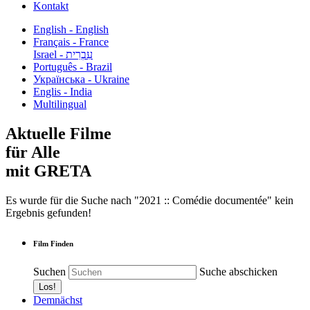
Kontakt
English - English
Français - France
עִבְרִית - Israel
Português - Brazil
Українська - Ukraine
Englis - India
Multilingual
Aktuelle Filme
für Alle
mit GRETA
Es wurde für die Suche nach "2021 :: Comédie documentée" kein
Ergebnis gefunden!
Film Finden
Suchen
Suche abschicken
Demnächst