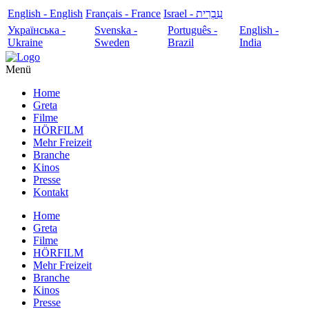
English - English
Français - France
עִבְרִית - Israel
Українська -
Svenska -
Português -
English -
Ukraine
Sweden
Brazil
India
Menü
Home
Greta
Filme
HÖRFILM
Mehr Freizeit
Branche
Kinos
Presse
Kontakt
Home
Greta
Filme
HÖRFILM
Mehr Freizeit
Branche
Kinos
Presse