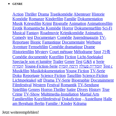
GENRE
Action
Thriller
Drama
Tragikomödie
Abenteuer
Historie
Komödie
Romanze
Kinderfilm
Familie
Dokumentation
Musik
Kriegsfilm
Krimi
Biografie
Animation
Animationsfilm
Erotik
Romantische Komödie
Horror
Dokumentarfilm
Sci-Fi
Musical
Fantasy
Roadmovie
Krimikomödie
Animation.
Comedy
test
Documentary
Comédie
Jugendmagazin
TV-
Reportage
Biopic
Fantastique
Documentaire
Werbung
Aventure
Fernsehfilm
Comédie dramatique
Drame
Historienfilm
Mystery
Court métrage
Mélodrame
Spot
가족
Comédie documentée
Kurzfilm
Fiction
Licht-Spektakel
Spectacle son et lumière
Trailer
Genre
Test
G&S
g
Serie
קומדיה
Young-Fiction-Serie
דרמה קומית
קומדיית פעולה
Test c
Musikfilm
Musikdokumentation
Young Fiction
TV-Serie
Doku
Reportage
Science Fiction
Tanzfilm
Science-Fiction
Lichtspektakel
sdf
Drama TV-Serie
Biographie
Docutainment
Filmfestival
Western
Festival
Romantik
TV-Sendung
Spielfilm
Genres
Horror-Thriller
Satire
Divers
History
True
Crime
TV-Show
Multimedia-Installation
Martial Arts
Familienfilm
Kurzfilmfestival
Dokufiction
-
Austellung
Halle
am Berghain Berlin
Familie / Kinder
Kdrama
Jetzt weiterempfehlen!