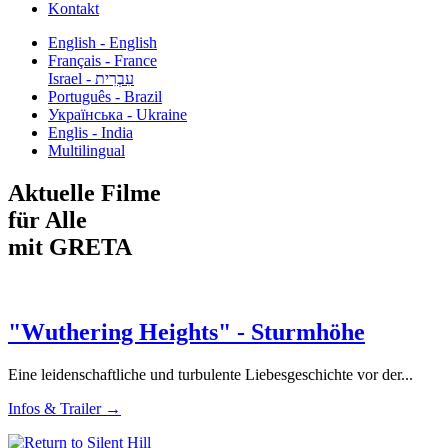
Kontakt
English - English
Français - France
עִבְרִית - Israel
Português - Brazil
Українська - Ukraine
Englis - India
Multilingual
Aktuelle Filme
für Alle
mit GRETA
"Wuthering Heights" - Sturmhöhe
Eine leidenschaftliche und turbulente Liebesgeschichte vor der...
Infos & Trailer →