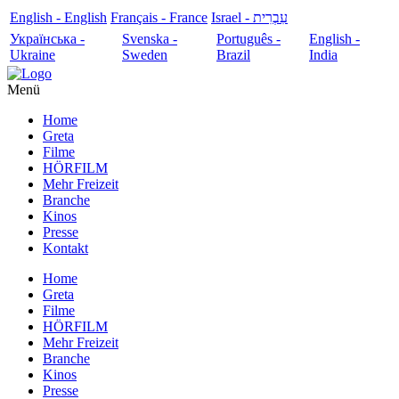
English - English
Français - France
עִבְרִית - Israel
Українська -
Svenska -
Português -
English -
Ukraine
Sweden
Brazil
India
Menü
Home
Greta
Filme
HÖRFILM
Mehr Freizeit
Branche
Kinos
Presse
Kontakt
Home
Greta
Filme
HÖRFILM
Mehr Freizeit
Branche
Kinos
Presse